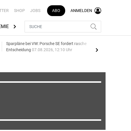
TTER
SHOP
JOBS
ABO
ANMELDEN
EMIE
AUTOMARKEN
MEDIATHEK
BRANCHENVERZEI
Sparpläne bei VW: Porsche SE fordert rasche
75 J
Entscheidung
07.08.2026, 12:10 Uhr
Auf