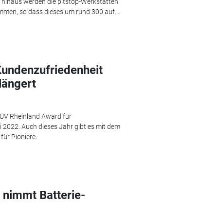
r hinaus werden die pitstop-Werkstätten
men, so dass dieses um rund 300 auf...
Kundenzufriedenheit
längert
TÜV Rheinland Award für
i 2022. Auch dieses Jahr gibt es mit dem
für Pioniere.
 nimmt Batterie-