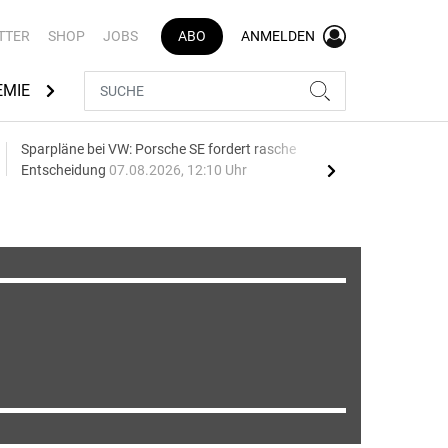
TTER
SHOP
JOBS
ABO
ANMELDEN
EMIE
AUTOMARKEN
MEDIATHEK
BRANCHENVERZEI
Sparpläne bei VW: Porsche SE fordert rasche
75 J
Entscheidung
07.08.2026, 12:10 Uhr
Auf