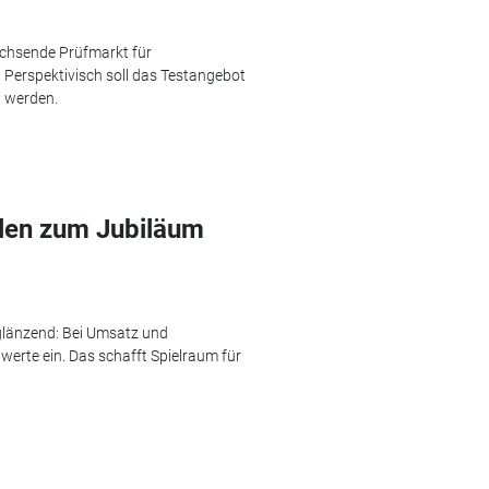
achsende Prüfmarkt für
 Perspektivisch soll das Testangebot
 werden.
len zum Jubiläum
 glänzend: Bei Umsatz und
erte ein. Das schafft Spielraum für