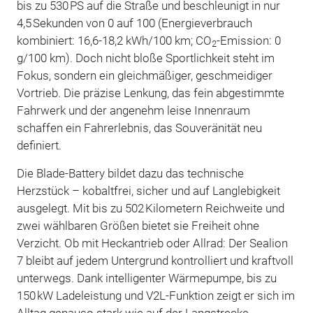
bis zu 530 PS auf die Straße und beschleunigt in nur
4,5 Sekunden von 0 auf 100 (Energieverbrauch
kombiniert: 16,6-18,2 kWh/100 km; CO
-Emission: 0
2
g/100 km). Doch nicht bloße Sportlichkeit steht im
Fokus, sondern ein gleichmäßiger, geschmeidiger
Vortrieb. Die präzise Lenkung, das fein abgestimmte
Fahrwerk und der angenehm leise Innenraum
schaffen ein Fahrerlebnis, das Souveränität neu
definiert.
Die Blade-Battery bildet dazu das technische
Herzstück – kobaltfrei, sicher und auf Langlebigkeit
ausgelegt. Mit bis zu 502 Kilometern Reichweite und
zwei wählbaren Größen bietet sie Freiheit ohne
Verzicht. Ob mit Heckantrieb oder Allrad: Der Sealion
7 bleibt auf jedem Untergrund kontrolliert und kraftvoll
unterwegs. Dank intelligenter Wärmepumpe, bis zu
150 kW Ladeleistung und V2L-Funktion zeigt er sich im
Alltag genauso stark wie auf der Langstrecke.