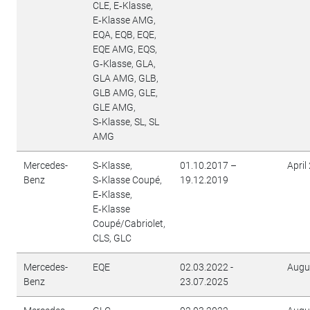
CLE, E‑Klasse,
E‑Klasse AMG,
EQA, EQB, EQE,
EQE AMG, EQS,
G‑Klasse, GLA,
GLA AMG, GLB,
GLB AMG, GLE,
GLE AMG,
S‑Klasse, SL, SL
AMG
Mercedes-
S‑Klasse,
01.10.2017 –
April
Benz
S‑Klasse Coupé,
19.12.2019
E‑Klasse,
E‑Klasse
Coupé/Cabriolet,
CLS, GLC
Mercedes-
EQE
02.03.2022 -
Augu
Benz
23.07.2025