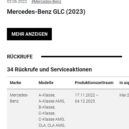
03.06.2022
#Mercedes-Benz
Mercedes-Benz GLC (2023)
MEHR ANZEIGEN
RÜCKRUFE
34 Rückrufe und Serviceaktionen
Marke
Modelle
Produktionszeitraum
in as
Mercedes-
A‑Klasse,
17.11.2022 –
Mai 
Benz
A‑Klasse AMG,
04.12.2025
B‑Klasse,
C‑Klasse,
C‑Klasse AMG,
CLA, CLA AMG,