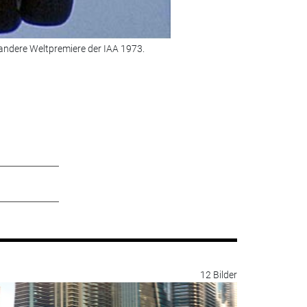
andere Weltpremiere der IAA 1973.
Bild 2 von 7:
Dabei wollte der 20
© Foto: BMW
12 Bilder