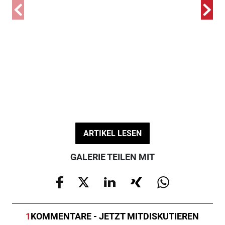
Bil
Soi
ein
ein
© F
ARTIKEL LESEN
GALERIE TEILEN MIT
1
KOMMENTARE - JETZT MITDISKUTIEREN