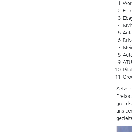
Wer
Fair
Eba
Myh
Aut
Driv
Mei
Aut
ATU
Pits
Gro
Setzen 
Preisst
grunds
uns der
gezielt