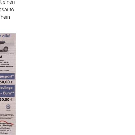
t einen
egsauto
chein