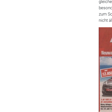
gleich
besonde
zum So
nicht ä