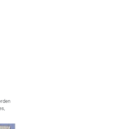
erden
es,