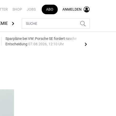
TTER
SHOP
JOBS
ABO
ANMELDEN
EMIE
AUTOMARKEN
MEDIATHEK
BRANCHENVERZEI
Sparpläne bei VW: Porsche SE fordert rasche
75 J
Entscheidung
07.08.2026, 12:10 Uhr
Auf