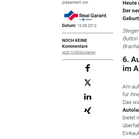
Heute 
präsentiert von
Der ne
Geburt
Datum:
10.08.2012
Steigen
Button
NOCH KEINE
Bracha
Kommentare
jetzt mitdiskutieren
6. A
im A
Am auf
für ihr
Das wa
Autola
bietet 
überfa
Einkau