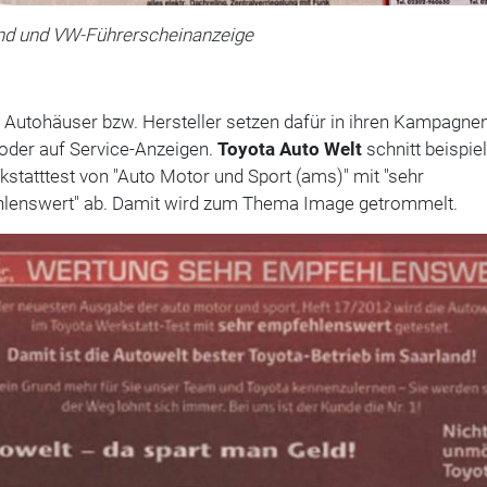
nd und VW-Führerscheinanzeige
 Autohäuser bzw. Hersteller setzen dafür in ihren Kampagnen
oder auf Service-Anzeigen.
Toyota Auto Welt
schnitt beispie
statttest von "Auto Motor und Sport (ams)" mit "sehr
lenswert" ab. Damit wird zum Thema Image getrommelt.