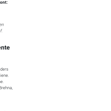
ont:
en
f.
ente
nders
iene.
e.
Brehna,