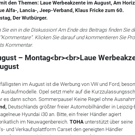
mit den Themen:
Laue Werbeakzente im August
,
Am Horiz
ue Alfa-, Lancia-, Jeep-Verband
,
Klaus Fricke zum 60.
stag
,
Der Wutbürger
.
 Sie ein in die Diskussion! Am Ende des Beitrags finden Sie d
 “Kommentare“. Klicken Sie darauf und kommentieren Sie Pro
ts Kommentar.
ugust – Montag<br><br>Laue Werbeakz
ugust
fälligsten im August ist die Werbung von VW und Ford, beso
e Auslaufmodelle. Opel setzt mehr auf die Kurzzulassungssch
r es dann schon. Sommerpause! Keine Regel ohne Ausnahm
nd,
Deutschlands größter freier Automobilhändler in Leipzig-
nagelneue Hyundai i30 an. Bitte, ein freier Händler agiert
brikatlich im Neuwagenbereich.
TOHA
unterstützt über seine
fs- und Verkaufsplattform Carset den geneigten Händler