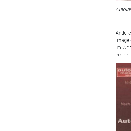
Autola
Andere
Image 
im Werk
empfeh