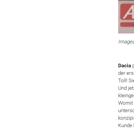
Imagea
Dacia
p
der ers
Toll! S
Und jet
kleinge
Womit 
untersc
konzipi
Kunde k