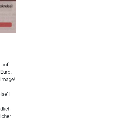
 auf
 Euro.
simage!
ise"!
dlich
elcher