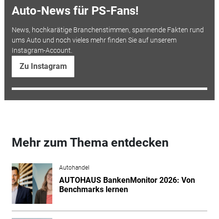
Auto-News für PS-Fans!
News, hochkarätige Branchenstimmen, spannende Fakten rund
ums Auto und noch vieles mehr finden Sie auf unserem
Instagram-Account.
Zu Instagram
Mehr zum Thema entdecken
Autohandel
AUTOHAUS BankenMonitor 2026: Von
Benchmarks lernen