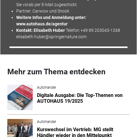
Sie vorab per E-Mail zugeschickt.
Partner:
Carwow
und Snook
Weitere Infos und Anmeldung unter:
www.autohaus.de/agentur
Kontakt: Elisabeth Huber
Telefon +49 89 203043-1268
elisabeth.huber@springernature.com
Mehr zum Thema entdecken
Autohandel
Digitale Ausgabe: Die Top-Themen von
AUTOHAUS 19/2025
Autohandel
Kurswechsel im Vertrieb: MG stellt
Händler wieder in den Mittelpunkt