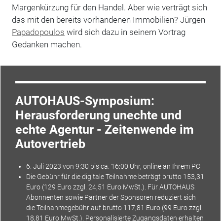
Margenkürzung für den Handel. Aber wie verträgt sich
das mit den bereits vorhandenen Immobilien? Jürgen
Papadopoulos
wird sich dazu in seinem Vortrag
Gedanken machen.
AUTOHAUS-Symposium:
Herausforderung unechte und
echte Agentur - Zeitenwende im
Autovertrieb
6. Juli 2023 von 9:30 bis ca. 16:00 Uhr, online an Ihrem PC
Die Gebühr für die digitale Teilnahme beträgt brutto 153,31
Euro (129 Euro zzgl. 24,51 Euro MwSt.). Für AUTOHAUS
Abonnenten sowie Partner der Sponsoren reduziert sich
die Teilnahmegebühr auf brutto 117,81 Euro (99 Euro zzgl.
18,81 Euro MwSt.). Personalisierte Zugangsdaten erhalten