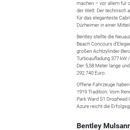
machen – vor allem für 
der Welt. Der technisch 
für das eleganteste Cabr
Dürheimer in einer Mittei
Bentley stellte die Neu
Beach Concours d'Elegan
großen Achtzylinder-Benz
Turboaufladung 377 kW /
Der 5,58 Meter lange un
292.740 Euro.
Offene Fahrzeuge haben 
1919 Tradition: Vom Renn
Park Ward S1 Drophead 
Azure reicht die Erfolgsg
Bentley Mulsann