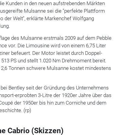
die Kunden in den neuen aufstrebenden Märkten
ausgereifte Mulsanne sei die "perfekte Plattform
io der Welt", erklärte Markenchef Wolfgang
lung.
auflage des Mulsanne erstmals 2009 auf dem Pebble
ce vor. Die Limousine wird von einem 6,75 Liter
iner befeuert. Der Motor leistet durch Doppel-
 513 PS und stellt 1.020 Nm Drehmoment bereit.
d 2,6 Tonnen schwere Mulsanne kostet mindestens
bei Bentley seit der Gründung des Unternehmens
sport-erprobten 3-Litre der 1920er Jahre über das
Coupé der 1950er bis hin zum Corniche und dem
eschichte. (rp)
e Cabrio (Skizzen)