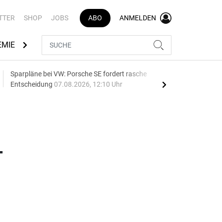
TTER
SHOP
JOBS
ABO
ANMELDEN
EMIE
AUTOMARKEN
MEDIATHEK
BRANCHENVERZEI
Sparpläne bei VW: Porsche SE fordert rasche
75 J
Entscheidung
07.08.2026, 12:10 Uhr
Auf
-