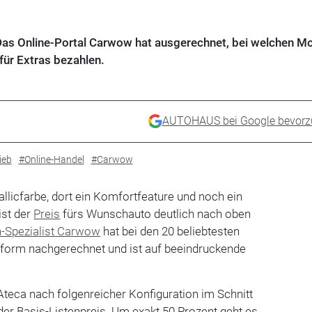
as Online-Portal Carwow hat ausgerechnet, bei welchen Mo
ür Extras bezahlen.
AUTOHAUS bei Google bevorz
ieb
#Online-Handel
#Carwow
llicfarbe, dort ein Komfortfeature und noch ein
ist der
Preis
fürs Wunschauto deutlich nach oben
Spezialist Carwow
hat bei den 20 beliebtesten
ttform nachgerechnet und ist auf beeindruckende
teca nach folgenreicher Konfiguration im Schnitt
er Basis-Listenpreis. Um exakt 50 Prozent geht es