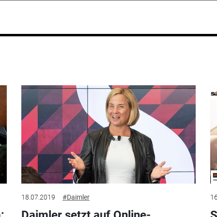
18.07.2019
#Daimler
16
:
Daimler setzt auf Online-
S