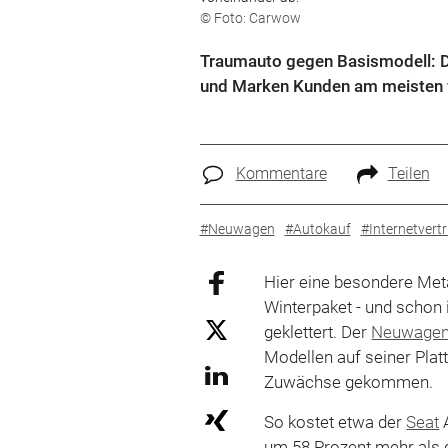
© Foto: Carwow
Traumauto gegen Basismodell: D
und Marken Kunden am meisten f
Kommentare
Teilen
#Neuwagen
#Autokauf
#Internetvertr
Hier eine besondere Meta
Winterpaket - und schon 
geklettert. Der
Neuwagen-
Modellen auf seiner Pla
Zuwächse gekommen.
So kostet etwa der
Seat
A
um 58 Prozent mehr als d