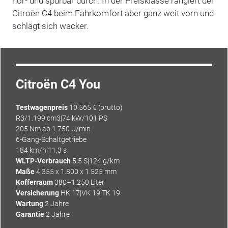
hör- und spürbar durch. In der Preisklasse rangiert der
Citroën C4 beim Fahrkomfort aber ganz weit vorn und
schlägt sich wacker.
Citroën C4 You
Testwagenpreis
19.565 € (brutto)
R3/1.199 cm3|74 kW/101 PS
205 Nm ab 1.750 U/min
6-Gang-Schaltgetriebe
184 km/h|11,3 s
WLTP-Verbrauch
5,5 S|124 g/km
Maße
4.355 x 1.800 x 1.525 mm
Kofferraum
380–1.250 Liter
Versicherung
HK 17|VK 19|TK 19
Wartung
2 Jahre
Garantie
2 Jahre