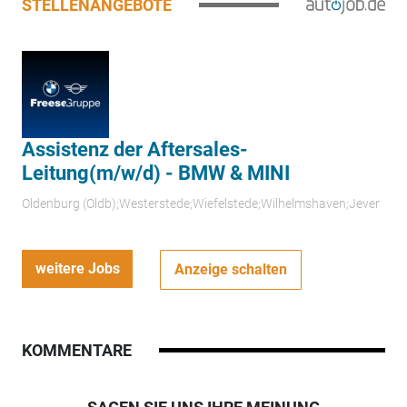
STELLENANGEBOTE
Assistenz der Aftersales-
Leitung(m/w/d) - BMW & MINI
Oldenburg (Oldb);Westerstede;Wiefelstede;Wilhelmshaven;Jever
weitere Jobs
Anzeige schalten
KOMMENTARE