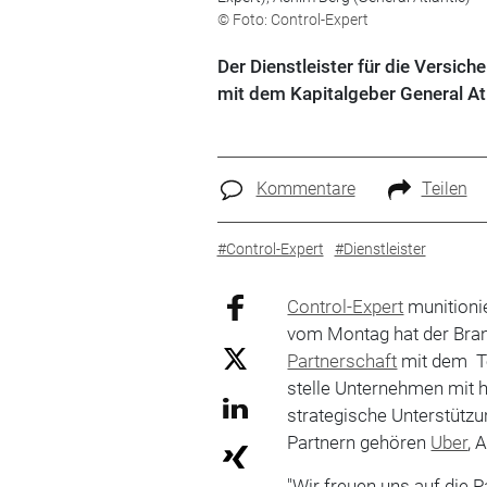
© Foto: Control-Expert
Der Dienstleister für die Versic
mit dem Kapitalgeber General Atl
Kommentare
Teilen
#Control-Expert
#Dienstleister
Control-Expert
munitionie
vom Montag hat der Branc
Partnerschaft
mit dem Te
stelle Unternehmen mit 
strategische Unterstützu
Partnern gehören
Uber
, 
"Wir freuen uns auf die P