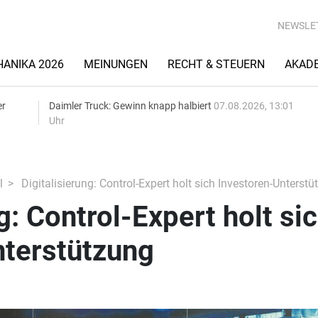
NEWSLE
ANIKA 2026
MEINUNGEN
RECHT & STEUERN
AKAD
er
Daimler Truck: Gewinn knapp halbiert
07.08.2026, 13:01
Uhr
l
Digitalisierung: Control-Expert holt sich Investoren-Unterstü
g: Control-Expert holt si
nterstützung