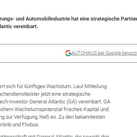
herungs- und Automobilindustrie hat eine strategische Partne
antic vereinbart.
AUTOHAUS bei Google bevorz
rt sich für künftiges Wachstum. Laut Mitteilung
hendienstleister jetzt eine strategische
ch-Investor General Atlantic (GA) vereinbart. GA
hohem Wachstumspotenzial frisches Kapital und
ng zur Verfügung, hieß es. Zu den bekanntesten
Airbnb und Flixbus.
artnerschaft mit General Atlantic, die sowohl den