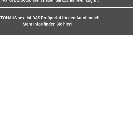
s AUTOHAUS-Abonnent haben Sie kostenfreien Zugriff.
TOHAUS next ist DAS Profiportal für den Autohandel!
Mehr Infos finden Sie hier
!