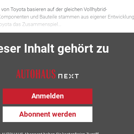
e von Toyota basieren auf der gleichen Vollhybrid-
e Komponenten und Bauteile stammen aus eigener Entwicklun
 Toyota das Zusammenspiel…
eser Inhalt gehört zu
Anmelden
Abonnent werden