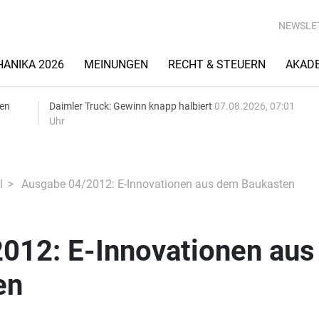
NEWSLE
ANIKA 2026
MEINUNGEN
RECHT & STEUERN
AKAD
gen
Daimler Truck: Gewinn knapp halbiert
07.08.2026, 07:01
Uhr
l
Ausgabe 04/2012: E-Innovationen aus dem Baukasten
012: E-Innovationen aus
en