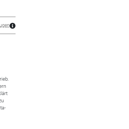
ugen
rieb.
ern
lärt
zu
ta-