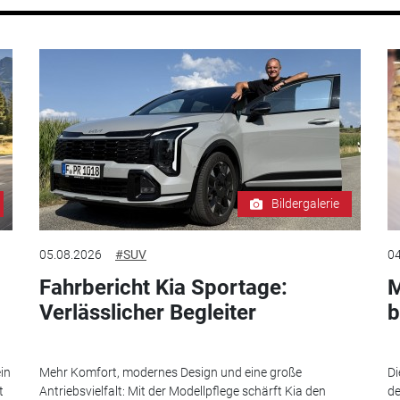
Bildergalerie
05.08.2026
#SUV
04
Fahrbericht Kia Sportage:
M
Verlässlicher Begleiter
b
in
Mehr Komfort, modernes Design und eine große
Di
t
Antriebsvielfalt: Mit der Modellpflege schärft Kia den
de