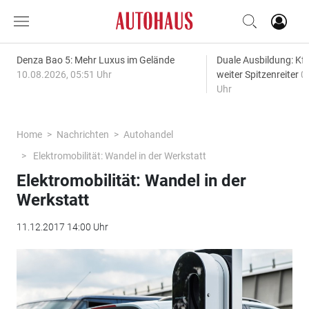
Denza Bao 5: Mehr Luxus im Gelände
Duale Ausbildung: Kf
10.08.2026, 05:51 Uhr
weiter Spitzenreiter
0
Uhr
Home
Nachrichten
Autohandel
Elektromobilität: Wandel in der Werkstatt
Elektromobilität: Wandel in der
Werkstatt
11.12.2017 14:00 Uhr