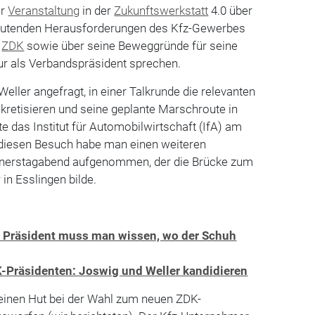
er
Veranstaltung
in der
Zukunftswerkstatt
4.0 über
deutenden Herausforderungen des Kfz-Gewerbes
s
ZDK
sowie über seine Beweggründe für seine
r als Verbandspräsident sprechen.
Weller angefragt, in einer Talkrunde die relevanten
etisieren und seine geplante Marschroute in
lte das Institut für Automobilwirtschaft (IfA) am
r diesen Besuch habe man einen weiteren
erstagabend aufgenommen, der die Brücke zum
in Esslingen bilde.
ls Präsident muss man wissen, wo der Schuh
Präsidenten: Joswig und Weller kandidieren
seinen Hut bei der Wahl zum neuen ZDK-