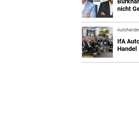
Burkhar
nicht G
Autohande
IfA Aut
Handel