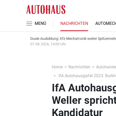
MENÜ
NACHRICHTEN
AUTOMECH
Duale Ausbildung: Kfz-Mechatronik weiter Spitzenreit
07.08.2026, 14:00 Uhr
Home
Nachrichten
Autohande
IfA Autohausgipfel 2023: Burkh
IfA Autohausg
Weller sprich
Kandidatur