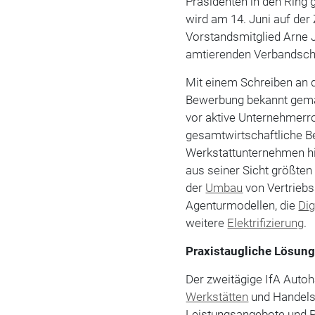
Präsidenten in den Ring 
wird am 14. Juni auf de
Vorstandsmitglied Arne 
amtierenden Verbandsc
Mit einem Schreiben an d
Bewerbung bekannt gemac
vor aktive Unternehmerro
gesamtwirtschaftliche B
Werkstattunternehmen hi
aus seiner Sicht größte
der
Umbau
von Vertriebs
Agenturmodellen, die
Dig
weitere
Elektrifizierung
.
Praxistaugliche Lösun
Der zweitägige IfA Autoh
Werkstätten
und Handelsg
Leistungsangebote und Pr