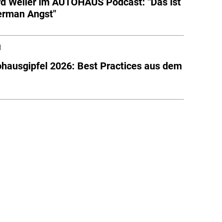
d Weller im AUTOHAUS Podcast: "Das ist
erman Angst"
l
ohausgipfel 2026: Best Practices aus dem