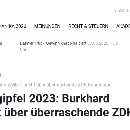
NEWSLE
ANIKA 2026
MEINUNGEN
RECHT & STEUERN
AKAD
er
Daimler Truck: Gewinn knapp halbiert
07.08.2026, 13:01
Uhr
l
ard Weller spricht über überraschende ZDK-Kandidatur
ipfel 2023: Burkhard
t über überraschende ZD