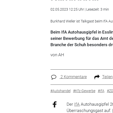
02.05.2023 12:25 Uhr | Lesezeit: 3 min
Burkhard Weller ist Talkgast beim IfA A
Beim IfA Autohausgipfel in Ess
seiner Bewerbung für das Amt de
Branche der Schuh besonders dr
von AH
2 Kommentare
Teilen
#Autohandel
#Kfz-Gewerbe
#IfA
#Z
Der
IfA
Autohausgipfel 20
Überraschungsgast auf: