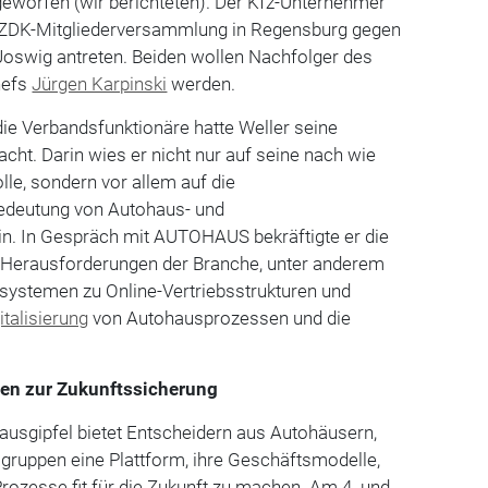
geworfen (wir berichteten). Der Kfz-Unternehmer
r ZDK-Mitgliederversammlung in Regensburg gegen
Joswig antreten. Beiden wollen Nachfolger des
hefs
Jürgen Karpinski
werden.
ie Verbandsfunktionäre hatte Weller seine
ht. Darin wies er nicht nur auf seine nach wie
lle, sondern vor allem auf die
edeutung von Autohaus- und
n. In Gespräch mit AUTOHAUS bekräftigte er die
n Herausforderungen der Branche, unter anderem
systemen zu Online-Vertriebsstrukturen und
italisierung
von Autohausprozessen und die
gen zur Zukunftssicherung
ausgipfel bietet Entscheidern aus Autohäusern,
ruppen eine Plattform, ihre Geschäftsmodelle,
ozesse fit für die Zukunft zu machen. Am 4. und