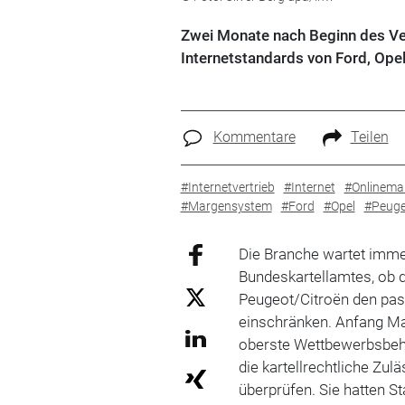
Zwei Monate nach Beginn des Ver
Internetstandards von Ford, Opel
Kommentare
Teilen
#Internetvertrieb
#Internet
#Onlinema
#Margensystem
#Ford
#Opel
#Peuge
Die Branche wartet imme
Bundeskartellamtes, ob d
Peugeot/
Citroën
den pas
einschränken. Anfang M
oberste Wettbewerbsbehö
die kartellrechtliche Zul
überprüfen. Sie hatten St