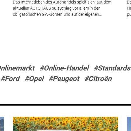
Das Internetleben des Autohandels spielt sich laut dem
Da
aktuellen AUTOHAUS pulsSchlag vor allem in den
He
obligatorischen GW-Börsen und auf der eigenen...
pu
nlinemarkt
#Online-Handel
#Standards
#Ford
#Opel
#Peugeot
#Citroën