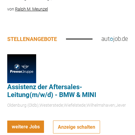
von
Ralph M. Meunzel
STELLENANGEBOTE
Assistenz der Aftersales-
Leitung(m/w/d) - BMW & MINI
Oldenburg (Oldb);Westerstede;Wiefelstede;Wilhelmshaven;Jever
weitere Jobs
Anzeige schalten