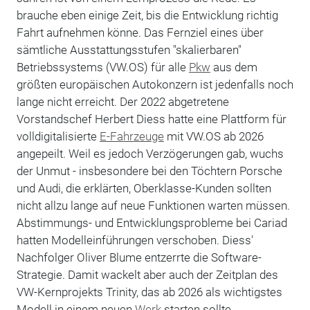
brauche eben einige Zeit, bis die Entwicklung richtig
Fahrt aufnehmen könne. Das Fernziel eines über
sämtliche Ausstattungsstufen "skalierbaren"
Betriebssystems (VW.OS) für alle
Pkw
aus dem
größten europäischen Autokonzern ist jedenfalls noch
lange nicht erreicht. Der 2022 abgetretene
Vorstandschef Herbert Diess hatte eine Plattform für
volldigitalisierte
E-Fahrzeuge
mit VW.OS ab 2026
angepeilt. Weil es jedoch Verzögerungen gab, wuchs
der Unmut - insbesondere bei den Töchtern Porsche
und Audi, die erklärten, Oberklasse-Kunden sollten
nicht allzu lange auf neue Funktionen warten müssen.
Abstimmungs- und Entwicklungsprobleme bei Cariad
hatten Modelleinführungen verschoben. Diess'
Nachfolger Oliver Blume entzerrte die Software-
Strategie. Damit wackelt aber auch der Zeitplan des
VW-Kernprojekts Trinity, das ab 2026 als wichtigstes
Modell in einem neuen
Werk
starten sollte.