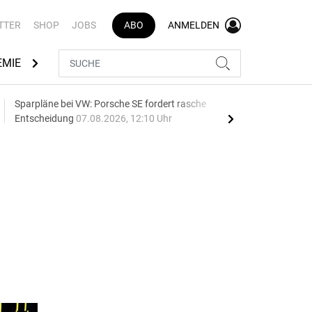
TTER
SHOP
JOBS
ABO
ANMELDEN
EMIE
AUTOMARKEN
MEDIATHEK
BRANCHENVERZEI
Sparpläne bei VW: Porsche SE fordert rasche
75 J
Entscheidung
07.08.2026, 12:10 Uhr
Auf