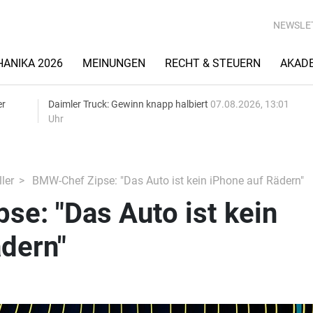
NEWSLE
ANIKA 2026
MEINUNGEN
RECHT & STEUERN
AKAD
er
Daimler Truck: Gewinn knapp halbiert
07.08.2026, 13:01
Uhr
ler
BMW-Chef Zipse: "Das Auto ist kein iPhone auf Rädern"
e: "Das Auto ist kein
dern"