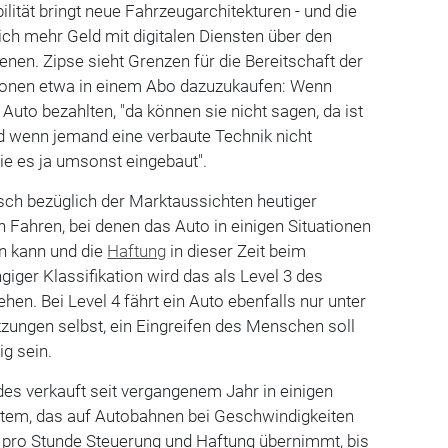
lität bringt neue Fahrzeugarchitekturen - und die
lich mehr Geld mit digitalen Diensten über den
enen. Zipse sieht Grenzen für die Bereitschaft der
ionen etwa in einem Abo dazuzukaufen: Wenn
 Auto bezahlten, "da können sie nicht sagen, da ist
Und wenn jemand eine verbaute Technik nicht
ie es ja umsonst eingebaut".
sch bezüglich der Marktaussichten heutiger
ahren, bei denen das Auto in einigen Situationen
 kann und die
Haftung
in dieser Zeit beim
ngiger Klassifikation wird das als Level 3 des
n. Bei Level 4 fährt ein Auto ebenfalls nur unter
ungen selbst, ein Eingreifen des Menschen soll
g sein.
 verkauft seit vergangenem Jahr in einigen
stem, das auf Autobahnen bei Geschwindigkeiten
n pro Stunde Steuerung und Haftung übernimmt, bis