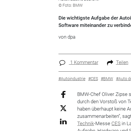
© Foto: BMW
Die wichtigste Aufgabe der Auto
Software miteinander zu verbind
von dpa
1 Kommentar
Teilen
#Autoindustrie
#CES
#BMW
#Auto d
BMW-Chef Oliver Zipse s
durch den Vorstoß von T
haben überhaupt keine An
zusammenarbeiten", sag
Technik
-Messe
CES
in L
Aufgabe, Hardware und