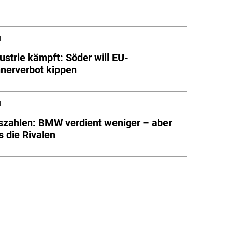
l
ustrie kämpft: Söder will EU-
nerverbot kippen
l
szahlen: BMW verdient weniger – aber
s die Rivalen