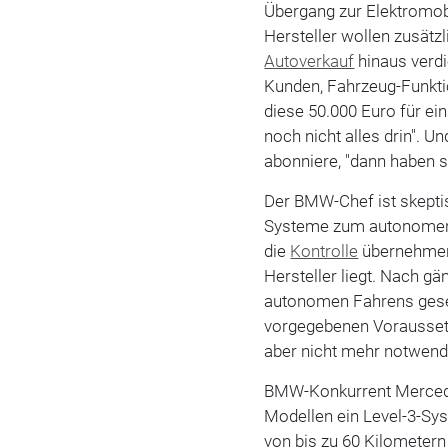
Übergang zur Elektromobi
Hersteller wollen zusätz
Autoverkauf
hinaus verdi
Kunden, Fahrzeug-Funkt
diese 50.000 Euro für ein
noch nicht alles drin". 
abonniere, "dann haben s
Der BMW-Chef ist skepti
Systeme zum autonomen F
die
Kontrolle
übernehmen
Hersteller liegt. Nach gä
autonomen Fahrens gesehe
vorgegebenen Voraussetz
aber nicht mehr notwendi
BMW-Konkurrent Mercedes
Modellen ein Level-3-Sy
von bis zu 60 Kilometer