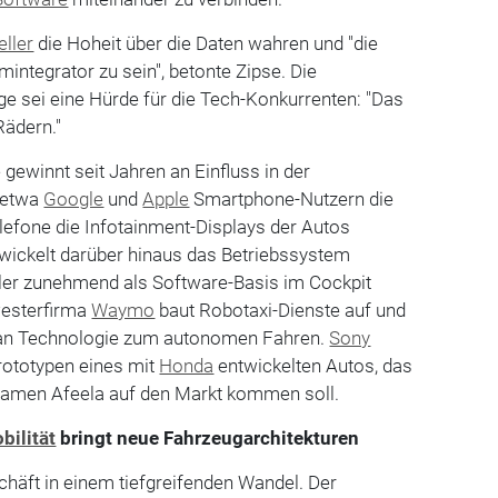
eller
die Hoheit über die Daten wahren und "die
ntegrator zu sein", betonte Zipse. Die
e sei eine Hürde für die Tech-Konkurrenten: "Das
Rädern."
 gewinnt seit Jahren an Einfluss in der
n etwa
Google
und
Apple
Smartphone-Nutzern die
elefone die Infotainment-Displays der Autos
ickelt darüber hinaus das Betriebssystem
ller zunehmend als Software-Basis im Cockpit
westerfirma
Waymo
baut Robotaxi-Dienste auf und
s an Technologie zum autonomen Fahren.
Sony
rototypen eines mit
Honda
entwickelten Autos, das
amen Afeela auf den Markt kommen soll.
bilität
bringt neue Fahrzeugarchitekturen
chäft in einem tiefgreifenden Wandel. Der