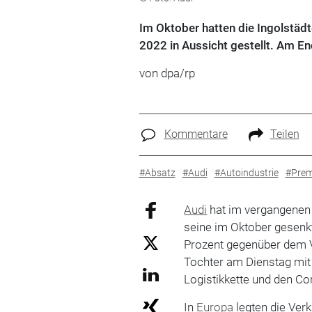
Im Oktober hatten die Ingolstädt
2022 in Aussicht gestellt. Am En
von dpa/rp
Kommentare
Teilen
#Absatz
#Audi
#Autoindustrie
#Pre
Audi
hat im vergangenen 
seine im Oktober gesenk
Prozent gegenüber dem Vo
Tochter am Dienstag mit
Logistikkette und den C
In
Europa
legten die Verk