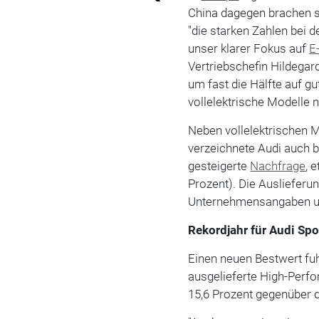
China dagegen brachen s
"die starken Zahlen bei 
unser klarer Fokus auf
E
Vertriebschefin Hildegar
um fast die Hälfte auf gu
vollelektrische Modelle 
Neben vollelektrischen M
verzeichnete Audi auch b
gesteigerte
Nachfrage
, 
Prozent). Die Ausliefer
Unternehmensangaben um
Rekordjahr für Audi Spo
Einen neuen Bestwert fuh
ausgelieferte High-Perf
15,6 Prozent gegenüber 