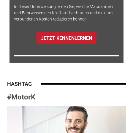
In dieser Unterweisung lernen Sie, welche Maßnahmen
und Fahrweisen den Kraftstoffverbrauch und die damit
verbundenen Kosten reduzieren können.
JETZT KENNENLERNEN
HASHTAG
#MotorK