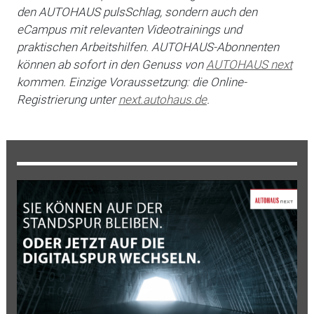
den AUTOHAUS pulsSchlag, sondern auch den
eCampus mit relevanten Videotrainings und
praktischen Arbeitshilfen. AUTOHAUS-Abonnenten
können ab sofort in den Genuss von
AUTOHAUS next
kommen. Einzige Voraussetzung: die Online-
Registrierung unter
next.autohaus.de
.