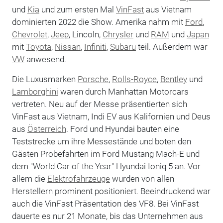
und
Kia
und zum ersten Mal
VinFast
aus Vietnam
dominierten 2022 die Show. Amerika nahm mit
Ford
,
Chevrolet
,
Jeep
, Lincoln,
Chrysler
und
RAM
und
Japan
mit
Toyota
,
Nissan
,
Infiniti
,
Subaru
teil. Außerdem war
VW
anwesend.
Die Luxusmarken
Porsche
,
Rolls-Royce
,
Bentley
und
Lamborghini
waren durch Manhattan Motorcars
vertreten. Neu auf der Messe präsentierten sich
VinFast aus Vietnam, Indi EV aus Kalifornien und Deus
aus
Österreich
. Ford und Hyundai bauten eine
Teststrecke um ihre Messestände und boten den
Gästen Probefahrten im Ford Mustang Mach-E und
dem "World Car of the Year" Hyundai Ioniq 5 an. Vor
allem die
Elektrofahrzeuge
wurden von allen
Herstellern prominent positioniert. Beeindruckend war
auch die VinFast Präsentation des VF8. Bei VinFast
dauerte es nur 21 Monate, bis das Unternehmen aus