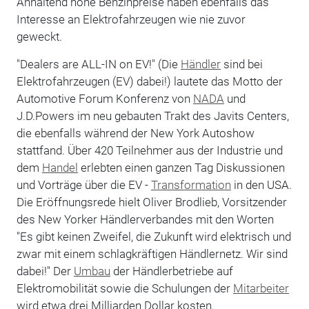
Anhaltend hohe Benzinpreise haben ebenfalls das
Interesse an Elektrofahrzeugen wie nie zuvor
geweckt.
"Dealers are ALL-IN on EV!" (Die
Händler
sind bei
Elektrofahrzeugen (EV) dabei!) lautete das Motto der
Automotive Forum Konferenz von
NADA
und
J.D.Powers im neu gebauten Trakt des Javits Centers,
die ebenfalls während der New York Autoshow
stattfand. Über 420 Teilnehmer aus der Industrie und
dem
Handel
erlebten einen ganzen Tag Diskussionen
und Vorträge über die EV -
Transformation
in den USA.
Die Eröffnungsrede hielt Oliver Brodlieb, Vorsitzender
des New Yorker Händlerverbandes mit den Worten
"Es gibt keinen Zweifel, die Zukunft wird elektrisch und
zwar mit einem schlagkräftigen Händlernetz. Wir sind
dabei!" Der
Umbau
der Händlerbetriebe auf
Elektromobilität sowie die Schulungen der
Mitarbeiter
wird etwa drei Milliarden Dollar kosten.