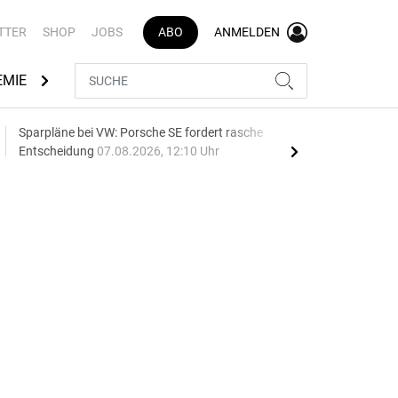
TTER
SHOP
JOBS
ABO
ANMELDEN
EMIE
AUTOMARKEN
MEDIATHEK
BRANCHENVERZEI
Sparpläne bei VW: Porsche SE fordert rasche
75 J
Entscheidung
07.08.2026, 12:10 Uhr
Auf