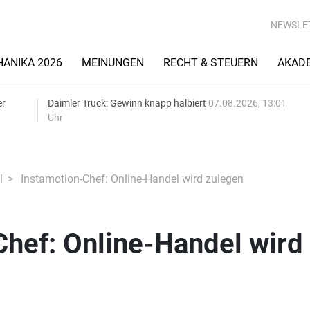
NEWSLE
ANIKA 2026
MEINUNGEN
RECHT & STEUERN
AKAD
er
Daimler Truck: Gewinn knapp halbiert
07.08.2026, 13:01
Uhr
l
Instamotion-Chef: Online-Handel wird zulegen
hef: Online-Handel wird