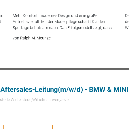
in
Mehr Komfort, modernes Design und eine große
Di
t
Antriebsvielfalt: Mit der Modellpflege schärft Kia den
de
Sportage behutsam nach. Das Erfolgsmodell zeigt, dass...
We
von
Ralph M. Meunzel
 Aftersales-Leitung(m/w/d) - BMW & MINI
rstede;Wiefelstede;Wilhelmshaven;Jever