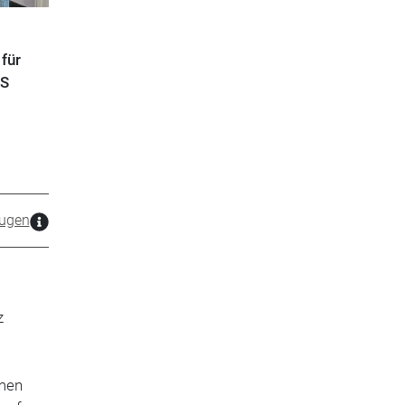
für
US
ugen
z
hmen