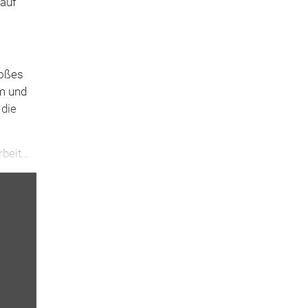
 auf
roßes
em und
 die
rbeit…