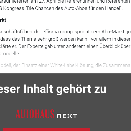
arauf lieferten am 27. April die Referentinnen und Referenten
 Kongress "Die Chancen des Auto-Abos für den Handel".
rkt
 Geschäftsführer der effisma.group, spricht dem Abo-Markt g
e, dass das Thema sehr groß werden kann - vor allem in dies
ärte er. Der Experte gab unter anderem einen Überblick über
smodelle.
odell, der Einsatz einer White-Label-Lösung, die Zusammena
eser Inhalt gehört zu