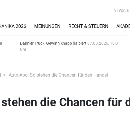
NEWSLE
ANIKA 2026
MEINUNGEN
RECHT & STEUERN
AKAD
er
Daimler Truck: Gewinn knapp halbiert
07.08.2026, 13:01
Uhr
l
Auto-Abo: So stehen die Chancen für den Handel
 stehen die Chancen für 