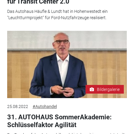
für Transit Center 2.0
Das Autohaus Häufle & Lundt hat in Hohenwestedt ein
"Leuchtturmprojekt" für Ford-Nutzfahrzeuge realisiert.
Bildergalerie
25.08.2022
#Autohandel
31. AUTOHAUS SommerAkademie:
Schlüsselfaktor Agilität