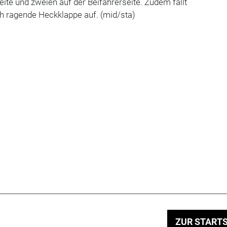
eite und zweien auf der Beifahrerseite. Zudem fällt
h ragende Heckklappe auf. (mid/sta)
ZUR STARTS