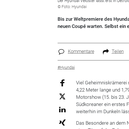
Der Hyundai Veloster lässt erst in Detroit
© Foto: Hyundai
Bis zur Weltpremiere des Hyunda
neuen Coupé warten. Selbst ein e
Kommentare
Teilen
#Hyundai
Viel Geheimniskrämerei 
4,22 Meter lange und 1,79
Motorshow (15. bis 23. J
Südkoreaner ein erstes F
weiterhin im Dunkeln läss
Das Besondere an dem Ne