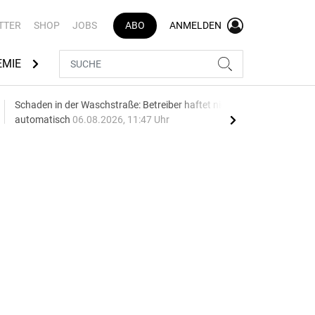
TTER
SHOP
JOBS
ABO
ANMELDEN
EMIE
AUTOMARKEN
MEDIATHEK
BRANCHENVERZEI
Schaden in der Waschstraße: Betreiber haftet nicht
Geel
automatisch
06.08.2026, 11:47 Uhr
06.0