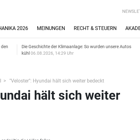
NEWSLE
ANIKA 2026
MEINUNGEN
RECHT & STEUERN
AKAD
 den
Die Geschichte der Klimaanlage: So wurden unsere Autos
kühl
06.08.2026, 14:29 Uhr
l
"Veloster": Hyundai hält sich weiter bedeckt
undai hält sich weiter