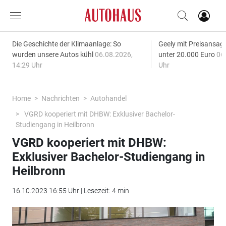
Die Geschichte der Klimaanlage: So
Geely mit Preisansage
wurden unsere Autos kühl
06.08.2026,
unter 20.000 Euro
06
14:29 Uhr
Uhr
Home
Nachrichten
Autohandel
VGRD kooperiert mit DHBW: Exklusiver Bachelor-
Studiengang in Heilbronn
VGRD kooperiert mit DHBW:
Exklusiver Bachelor-Studiengang in
Heilbronn
16.10.2023 16:55 Uhr | Lesezeit: 4 min