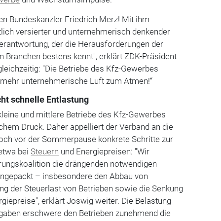
en Bundeskanzler Friedrich Merz! Mit ihm
tlich versierter und unternehmerisch denkender
verantwortung, der die Herausforderungen der
n Branchen bestens kennt", erklärt ZDK-Präsident
leichzeitig: "Die Betriebe des Kfz-Gewerbes
r mehr unternehmerische Luft zum Atmen!“
ht schnelle Entlastung
kleine und mittlere Betriebe des Kfz-Gewerbes
chem Druck. Daher appelliert der Verband an die
noch vor der Sommerpause konkrete Schritte zur
 etwa bei
Steuern
und Energiepreisen: "Wir
erungskoalition die drängenden notwendigen
angepackt – insbesondere den Abbau von
ung der Steuerlast von Betrieben sowie die Senkung
giepreise", erklärt Joswig weiter. Die Belastung
rgaben erschwere den Betrieben zunehmend die