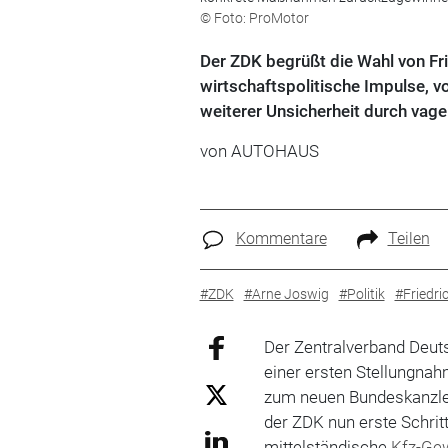
© Foto: ProMotor
Der ZDK begrüßt die Wahl von Fr
wirtschaftspolitische Impulse, v
weiterer Unsicherheit durch vage
von
AUTOHAUS
Kommentare
Teilen
#ZDK
#Arne Joswig
#Politik
#Friedri
Der Zentralverband Deut
einer ersten Stellungnah
zum neuen Bundeskanzler.
der ZDK nun erste Schrit
mittelständische
Kfz-Ge