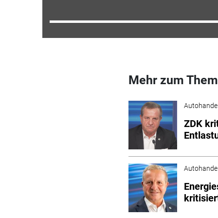
Mehr zum Them
Autohande
ZDK kri
Entlast
Autohande
Energie
kritisie