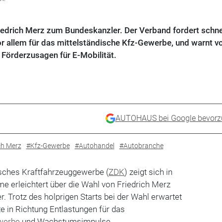
iedrich Merz zum Bundeskanzler. Der Verband fordert schne
or allem für das mittelständische Kfz-Gewerbe, und warnt v
 Förderzusagen für E-Mobilität.
AUTOHAUS bei Google bevorz
ch Merz
#Kfz-Gewerbe
#Autohandel
#Autobranche
sches Kraftfahrzeuggewerbe (
ZDK
) zeigt sich in
me erleichtert über die Wahl von Friedrich Merz
 Trotz des holprigen Starts bei der Wahl erwartet
te in Richtung Entlastungen für das
werbe
und Wachstumsimpulse.