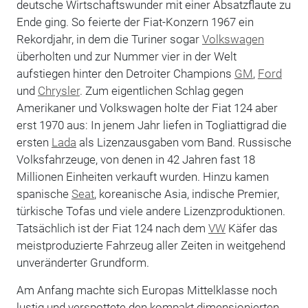
deutsche Wirtschaftswunder mit einer Absatzflaute zu
Ende ging. So feierte der Fiat-Konzern 1967 ein
Rekordjahr, in dem die Turiner sogar
Volkswagen
überholten und zur Nummer vier in der Welt
aufstiegen hinter den Detroiter Champions
GM
,
Ford
und
Chrysler
. Zum eigentlichen Schlag gegen
Amerikaner und Volkswagen holte der Fiat 124 aber
erst 1970 aus: In jenem Jahr liefen in Togliattigrad die
ersten
Lada
als Lizenzausgaben vom Band. Russische
Volksfahrzeuge, von denen in 42 Jahren fast 18
Millionen Einheiten verkauft wurden. Hinzu kamen
spanische
Seat
, koreanische Asia, indische Premier,
türkische Tofas und viele andere Lizenzproduktionen.
Tatsächlich ist der Fiat 124 nach dem
VW
Käfer das
meistproduzierte Fahrzeug aller Zeiten in weitgehend
unveränderter Grundform.
Am Anfang machte sich Europas Mittelklasse noch
lustig und verspottete den kompakt dimensionierten,