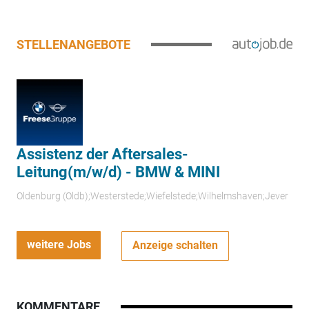
STELLENANGEBOTE
Assistenz der Aftersales-
Leitung(m/w/d) - BMW & MINI
Oldenburg (Oldb);Westerstede;Wiefelstede;Wilhelmshaven;Jever
weitere Jobs
Anzeige schalten
KOMMENTARE