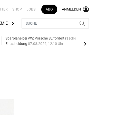
TTER
SHOP
JOBS
ABO
ANMELDEN
EMIE
AUTOMARKEN
MEDIATHEK
BRANCHENVERZEI
Sparpläne bei VW: Porsche SE fordert rasche
75 J
Entscheidung
07.08.2026, 12:10 Uhr
Auf