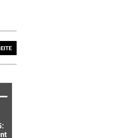
EITE
:
nt