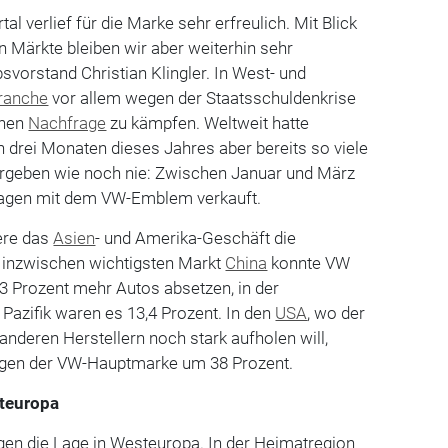
tal verlief für die Marke sehr erfreulich. Mit Blick
 Märkte bleiben wir aber weiterhin sehr
svorstand Christian Klingler. In West- und
ranche
vor allem wegen der Staatsschuldenkrise
chen
Nachfrage
zu kämpfen. Weltweit hatte
 drei Monaten dieses Jahres aber bereits so viele
rgeben wie noch nie: Zwischen Januar und März
Wagen mit dem VW-Emblem verkauft.
ere das
Asien
- und Amerika-Geschäft die
 inzwischen wichtigsten Markt
China
konnte VW
3 Prozent mehr Autos absetzen, in der
Pazifik waren es 13,4 Prozent. In den
USA
, wo der
anderen Herstellern noch stark aufholen will,
ngen der VW-Hauptmarke um 38 Prozent.
teuropa
gen die Lage in Westeuropa. In der Heimatregion