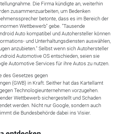
Stellungnahme. Die Firma kündigte an, weiterhin
hörden zusammenzuarbeiten, um Bedenken
ehmenssprecher betonte, dass es im Bereich der
 enormen Wettbewerb" gebe. "Tausende
droid Auto kompatibel und Autohersteller können
nformations- und Unterhaltungsdiensten auswählen,
ugen anzubieten." Selbst wenn sich Autohersteller
Android Automotive OS entschieden, seien sie
oogle Automotive Services für ihre Autos zu nutzen.
le des Gesetzes gegen
en (GWB) in Kraft. Seither hat das Kartellamt
 gegen Technologieunternehmen vorzugehen.
erender Wettbewerb sichergestellt und Schaden
ndet werden. Nicht nur Google, sondern auch
immt die Bundesbehörde dabei ins Visier.
a entdecken