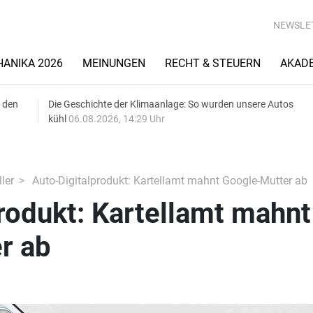
NEWSLE
ANIKA 2026
MEINUNGEN
RECHT & STEUERN
AKAD
 den
Die Geschichte der Klimaanlage: So wurden unsere Autos
kühl
06.08.2026, 14:29 Uhr
ler
Auto-Digitalprodukt: Kartellamt mahnt Google-Mutter ab
rodukt: Kartellamt mahnt
r ab