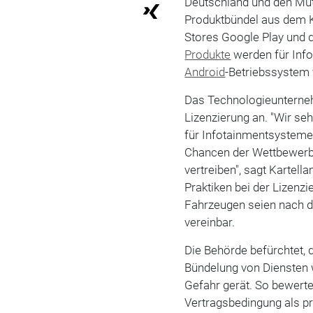
Deutschland und den Mu
Produktbündel aus dem K
Stores Google Play und 
Produkte
werden für Info
Android
-Betriebssystem
Das Technologieunterneh
Lizenzierung an. "Wir se
für Infotainmentsysteme 
Chancen der Wettbewerber
vertreiben", sagt Kartel
Praktiken bei der Lizenz
Fahrzeugen seien nach d
vereinbar.
Die Behörde befürchtet,
Bündelung von Diensten 
Gefahr gerät. So bewerte
Vertragsbedingung als pr