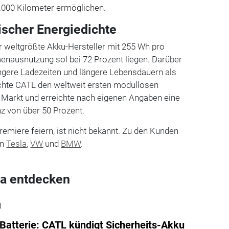
1.000 Kilometer ermöglichen.
ischer Energiedichte
er weltgrößte Akku-Hersteller mit 255 Wh pro
enausnutzung sol bei 72 Prozent liegen. Darüber
ingere Ladezeiten und längere Lebensdauern als
achte CATL den weltweit ersten modullosen
n Markt und erreichte nach eigenen Angaben eine
z von über 50 Prozent.
emiere feiern, ist nicht bekannt. Zu den Kunden
en
Tesla
,
VW
und
BMW
.
a entdecken
l
Batterie: CATL kündigt Sicherheits-Akku