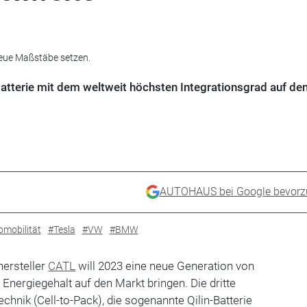
 neue Maßstäbe setzen.
Batterie mit dem weltweit höchsten Integrationsgrad auf de
AUTOHAUS bei Google bevorz
omobilität
#Tesla
#VW
#BMW
hersteller
CATL
will 2023 eine neue Generation von
nergiegehalt auf den Markt bringen. Die dritte
chnik (Cell-to-Pack), die sogenannte Qilin-Batterie