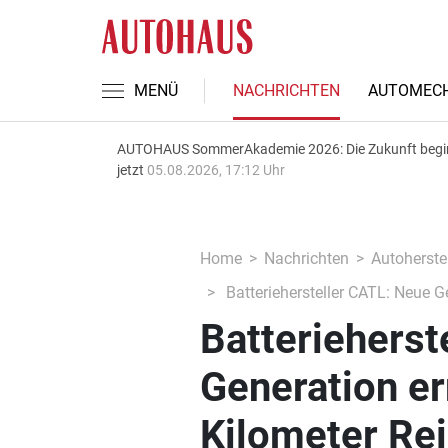
MENÜ
NACHRICHTEN
AUTOMECH
AUTOHAUS SommerAkademie 2026: Die Zukunft begi
jetzt
05.08.2026, 17:12 Uhr
Home
Nachrichten
Autoherstel
Batteriehersteller CATL: Neue G
Batterieherst
Generation er
Kilometer Re