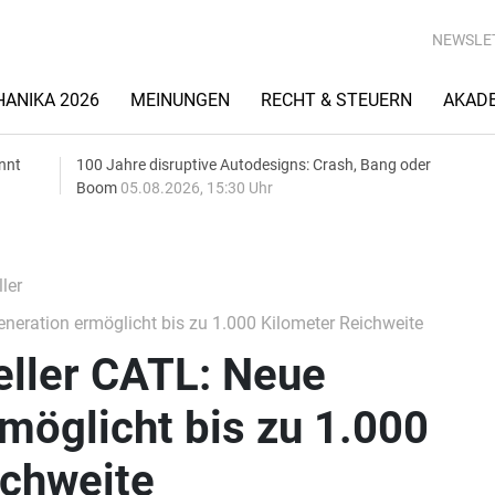
NEWSLE
ANIKA 2026
MEINUNGEN
RECHT & STEUERN
AKAD
nnt
100 Jahre disruptive Autodesigns: Crash, Bang oder
Boom
05.08.2026, 15:30 Uhr
ler
eneration ermöglicht bis zu 1.000 Kilometer Reichweite
eller CATL: Neue
möglicht bis zu 1.000
ichweite