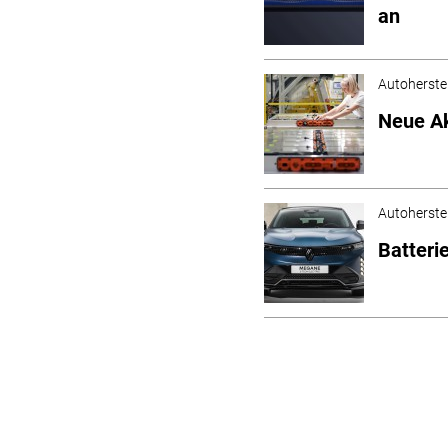
an
Autoherstel
Neue Ak
Autoherstel
Batteri