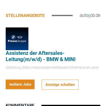
STELLENANGEBOTE
Assistenz der Aftersales-
Leitung(m/w/d) - BMW & MINI
Oldenburg (Oldb);Westerstede;Wiefelstede;Wilhelmshaven;Jever
weitere Jobs
Anzeige schalten
KOMMENTARE