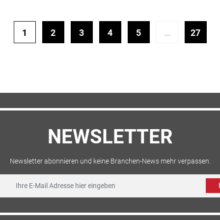
1
2
3
4
5
…
27
NEWSLETTER
Newsletter abonnieren und keine Branchen-News mehr verpassen.