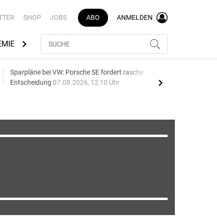
TTER
SHOP
JOBS
ABO
ANMELDEN
EMIE
AUTOMARKEN
MEDIATHEK
BRANCHENVERZEI
Sparpläne bei VW: Porsche SE fordert rasche
75 J
Entscheidung
07.08.2026, 12:10 Uhr
Auf