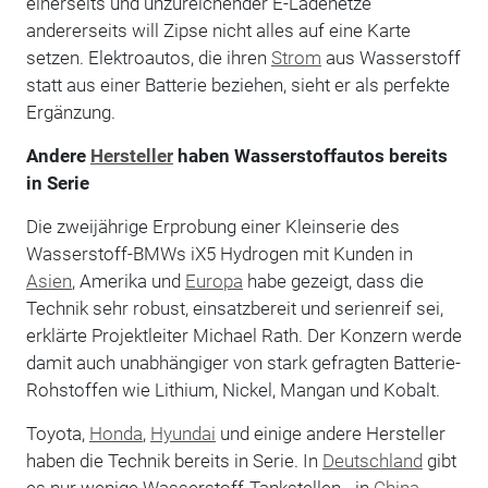
einerseits und unzureichender E-Ladenetze
andererseits will Zipse nicht alles auf eine Karte
setzen. Elektroautos, die ihren
Strom
aus Wasserstoff
statt aus einer Batterie beziehen, sieht er als perfekte
Ergänzung.
Andere
Hersteller
haben Wasserstoffautos bereits
in Serie
Die zweijährige Erprobung einer Kleinserie des
Wasserstoff-BMWs iX5 Hydrogen mit Kunden in
Asien
, Amerika und
Europa
habe gezeigt, dass die
Technik sehr robust, einsatzbereit und serienreif sei,
erklärte Projektleiter Michael Rath. Der Konzern werde
damit auch unabhängiger von stark gefragten Batterie-
Rohstoffen wie Lithium, Nickel, Mangan und Kobalt.
Toyota,
Honda
,
Hyundai
und einige andere Hersteller
haben die Technik bereits in Serie. In
Deutschland
gibt
es nur wenige Wasserstoff-Tankstellen - in
China
,