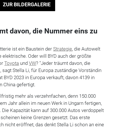
ZUR BILDERGALERIE
umt davon, die Nummer eins zu
erie ist ein Baustein der
Strategie
, die Autowelt
e elektrische. Oder will BYD auch der größte
vor
Toyota
und
VW
? "Jeder träumt davon, die
sagt Stella Li, für Europa zuständige Vorständin
t BYD 2023 in Europa verkauft, davon 4139 in
 in China gefertigt.
elfristig mehr als verzehnfachen, denn 150.000
em Jahr allein im neuen Werk in Ungarn fertigen,
d. Die Kapazität kann auf 300.000 Autos verdoppelt
cheinen keine Grenzen gesetzt. Das erste
 nicht eröffnet, das denkt Stella Li schon an eine