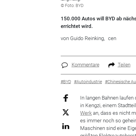
© Foto: BYD
150.000 Autos will BYD ab nächst
errichtet wird.
von
Guido Reinking,
cen
Kommentare
Teilen
#BYD
#Autoindustrie
#Chinesische A
In langen Bahnen laufen 
in Kengzi, einem Stadtt
Werk
an, dass es nicht m
es immer noch so geheim
Maschinen sind eine Ei
größten Elektroautoherst