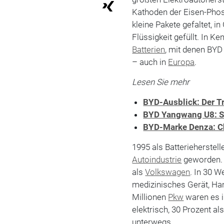
Kathoden der Eisen-Phoso
kleine Pakete gefaltet, i
Flüssigkeit gefüllt. In K
Batterien
, mit denen BY
– auch in
Europa
.
Lesen Sie mehr
BYD-Ausblick: Der T
BYD Yangwang U8: S
BYD-Marke Denza: C
1995 als Batterieherstell
Autoindustrie
geworden. 
als
Volkswagen
. In 30 W
medizinisches Gerät, Ha
Millionen
Pkw
waren es i
elektrisch, 30 Prozent al
unterwegs.