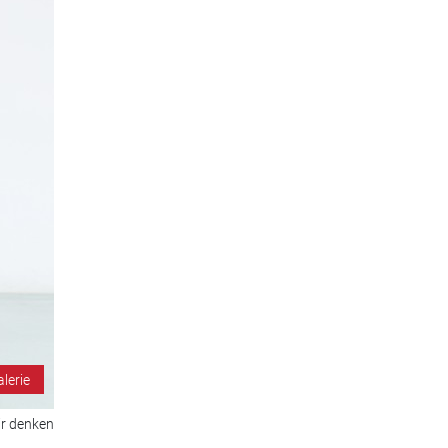
alerie
ir denken