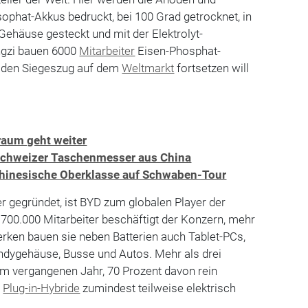
phat-Akkus bedruckt, bei 100 Grad getrocknet, in
n Gehäuse gesteckt und mit der Elektrolyt-
engzi bauen 6000
Mitarbeiter
Eisen-Phosphat-
D den Siegeszug auf dem
Weltmarkt
fortsetzen will
raum geht weiter
chweizer Taschenmesser aus China
hinesische Oberklasse auf Schwaben-Tour
er gegründet, ist BYD zum globalen Player der
700.000 Mitarbeiter beschäftigt der Konzern, mehr
erken bauen sie neben Batterien auch Tablet-PCs,
ndygehäuse, Busse und Autos. Mehr als drei
m vergangenen Jahr, 70 Prozent davon rein
s
Plug-in-Hybride
zumindest teilweise elektrisch