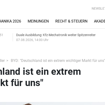
NEWSLE
ANIKA 2026
MEINUNGEN
RECHT & STEUERN
AKAD
:51
Duale Ausbildung: Kfz-Mechatronik weiter Spitzenreiter
07.08.2026, 14:00 Uhr
ler
BYD: "Deutschland ist ein extrem wichtiger Markt für uns
land ist ein extrem
kt für uns"