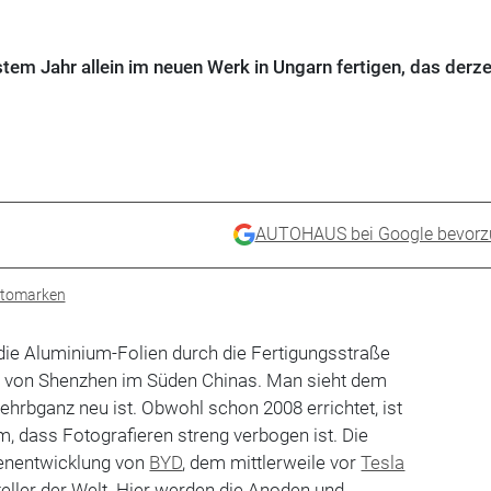
em Jahr allein im neuen Werk in Ungarn fertigen, das derze
AUTOHAUS bei Google bevorz
utomarken
die Aluminium-Folien durch die Fertigungsstraße
eil von Shenzhen im Süden Chinas. Man sieht dem
ehrbganz neu ist. Obwohl schon 2008 errichtet, ist
, dass Fotografieren streng verbogen ist. Die
genentwicklung von
BYD
, dem mittlerweile vor
Tesla
eller der Welt. Hier werden die Anoden und