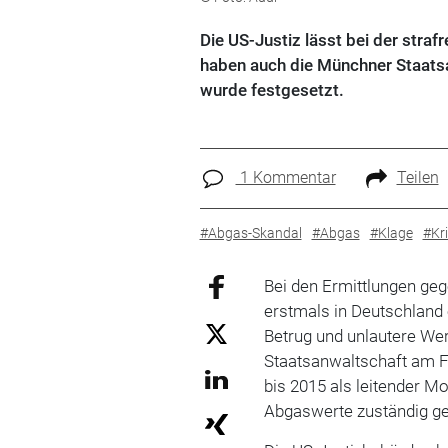
Die US-Justiz lässt bei der straf
haben auch die Münchner Staats
wurde festgesetzt.
1 Kommentar
Teilen
#Abgas-Skandal
#Abgas
#Klage
#Kri
Bei den Ermittlungen ge
erstmals in Deutschland 
Betrug und unlautere We
Staatsanwaltschaft am Fre
bis 2015 als leitender M
Abgaswerte zuständig g