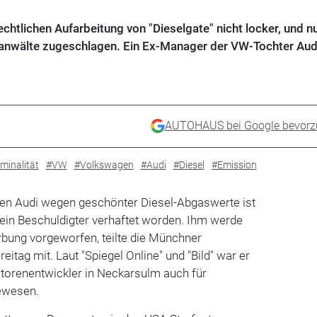
rechtlichen Aufarbeitung von "Dieselgate" nicht locker, und n
anwälte zugeschlagen. Ein Ex-Manager der VW-Tochter Aud
AUTOHAUS bei Google bevorz
minalität
#VW
#Volkswagen
#Audi
#Diesel
#Emission
gen Audi wegen geschönter Diesel-Abgaswerte ist
ein Beschuldigter verhaftet worden. Ihm werde
rbung vorgeworfen, teilte die Münchner
itag mit. Laut "Spiegel Online" und "Bild" war er
otorenentwickler in Neckarsulm auch für
ewesen.