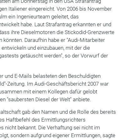
atten am Donnerstag in den USA Strafantrag
gen Italiener eingereicht. Von 2006 bis November
ulm ein Ingenieurteam geleitet, das
wickelt habe. Laut Strafantrag erkannten er und
dass ihre Dieselmotoren die Stickodid-Grenzwerte
n könnten. Daraufhin habe er "Audi-Mitarbeiter
entwickeln und einzubauen, mit der die
stests getäuscht werden", so der Vorwurf der
er und E-Mails belasteten den Beschuldigten
Bild"-Zeitung. Im Audi-Geschäftsbericht 2007 war
zusammen mit einem Kollegen dafür gelobt
en "saubersten Diesel der Welt" anbiete.
ltschaft gab den Namen und die Rolle des bereits
s Haftbefehl des Ermittlungsrichters
icht bekannt. Die Verhaftung sei nicht im
folgt, sondern aufgrund eigener Ermittlungen, sagte