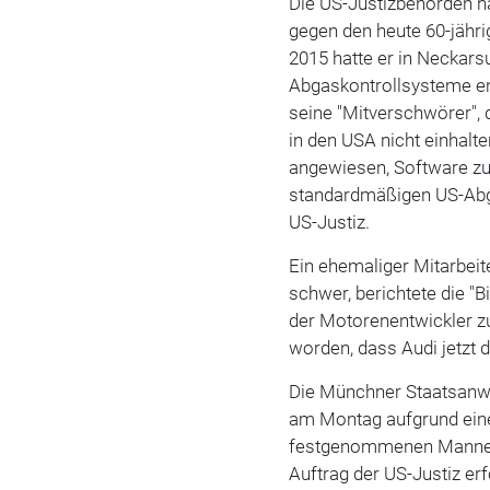
Die US-Justizbehörden h
gegen den heute 60-jähri
2015 hatte er in Neckars
Abgaskontrollsysteme ent
seine "Mitverschwörer", 
in den USA nicht einhalte
angewiesen, Software zu 
standardmäßigen US-Abga
US-Justiz.
Ein ehemaliger Mitarbeit
schwer, berichtete die "
der Motorenentwickler 
worden, dass Audi jetzt d
Die Münchner Staatsanwa
am Montag aufgrund eine
festgenommenen Mannes n
Auftrag der US-Justiz er