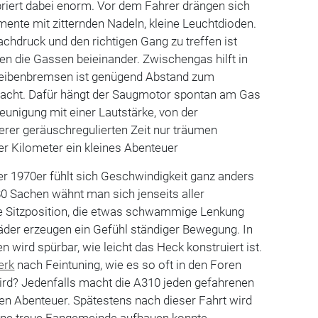
ibriert dabei enorm. Vor dem Fahrer drängen sich
mente mit zitternden Nadeln, kleine Leuchtdioden.
achdruck und den richtigen Gang zu treffen ist
en die Gassen beieinander. Zwischengas hilft in
cheibenbremsen ist genügend Abstand zum
acht. Dafür hängt der Saugmotor spontan am Gas
leunigung mit einer Lautstärke, von der
erer geräuschregulierten Zeit nur träumen
r Kilometer ein kleines Abenteuer
r 1970er fühlt sich Geschwindigkeit ganz anders
80 Sachen wähnt man sich jenseits aller
ge Sitzposition, die etwas schwammige Lenkung
Räder erzeugen ein Gefühl ständiger Bewegung. In
 wird spürbar, wie leicht das Heck konstruiert ist.
erk
nach Feintuning, wie es so oft in den Foren
rd? Jedenfalls macht die A310 jeden gefahrenen
en Abenteuer. Spätestens nach dieser Fahrt wird