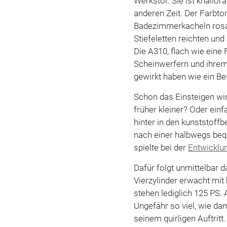
Werkstor. Sie ist knallor
anderen Zeit. Der Farbton
Badezimmerkacheln rosa
Stiefeletten reichten un
Die A310, flach wie eine 
Scheinwerfern und ihrem
gewirkt haben wie ein Be
Schon das Einsteigen w
früher kleiner? Oder ein
hinter in den kunststoff
nach einer halbwegs beq
spielte bei der
Entwicklu
Dafür folgt unmittelbar 
Vierzylinder erwacht mi
stehen lediglich 125 PS.
Ungefähr so viel, wie da
seinem quirligen Auftrit