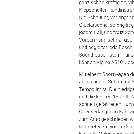
ganz schön kräftig an, v
Kippschalter, Rundinstru
Die Schaltung verlangt N
Glückssache, so eng lieg
jedem Fall, und trotz S
Vordermann sehr angebr
und begleitet jede Besch
Soundfetischisten in uns
können.Alpine A310: Jede
Mit einem Sportwagen de
an als heute. Schon mit 
Tempolimits. Die niedri
und die kleinen 13-Zoll-
schnell gefahrenen Kurven
Oder verlangt das
Fahrw
zum Auto geschrieben wi
Kilometer zu einem klein