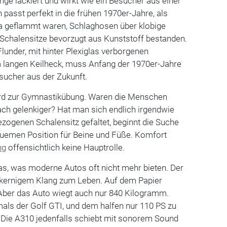
ange lackiert und wirkt wie ein Besucher aus einer
 passt perfekt in die frühen 1970er-Jahre, als
 geflammt waren, Schlaghosen über klobige
d Schalensitze bevorzugt aus Kunststoff bestanden.
Flunder, mit hinter Plexiglas verborgenen
 langen Keilheck, muss Anfang der 1970er-Jahre
sucher aus der Zukunft.
ird zur Gymnastikübung. Waren die Menschen
fach gelenkiger? Hat man sich endlich irgendwie
bezogenen Schalensitz gefaltet, beginnt die Suche
uemen Position für Beine und Füße. Komfort
ng
offensichtlich keine Hauptrolle.
das, was moderne Autos oft nicht mehr bieten. Der
t kernigem Klang zum Leben. Auf dem Papier
 Aber das Auto wiegt auch nur 840 Kilogramm.
mals der Golf GTI, und dem halfen nur 110 PS zu
t. Die A310 jedenfalls schiebt mit sonorem Sound