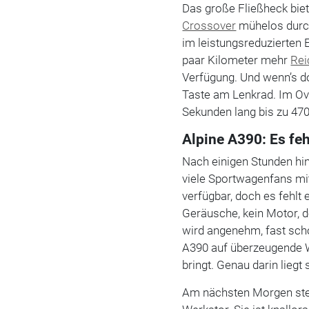
Das große Fließheck biete
Crossover
mühelos durch
im leistungsreduzierten
paar Kilometer mehr
Rei
Verfügung. Und wenn’s do
Taste am Lenkrad. Im O
Sekunden lang bis zu 470
Alpine A390: Es feh
Nach einigen Stunden hi
viele Sportwagenfans mit
verfügbar, doch es fehlt
Geräusche, kein Motor, de
wird angenehm, fast sch
A390 auf überzeugende W
bringt. Genau darin liegt 
Am nächsten Morgen steh