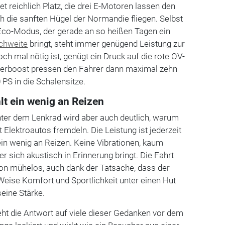
t reichlich Platz, die drei E-Motoren lassen den
 die sanften Hügel der Normandie fliegen. Selbst
 Eco-Modus, der gerade an so heißen Tagen ein
chweite
bringt, steht immer genügend Leistung zur
ch mal nötig ist, genügt ein Druck auf die rote OV-
verboost pressen den Fahrer dann maximal zehn
 PS in die Schalensitze.
lt ein wenig an Reizen
nter dem Lenkrad wird aber auch deutlich, warum
 Elektroautos fremdeln. Die Leistung ist jederzeit
 ein wenig an Reizen. Keine Vibrationen, kaum
r sich akustisch in Erinnerung bringt. Die Fahrt
on mühelos, auch dank der Tatsache, dass der
eise Komfort und Sportlichkeit unter einen Hut
seine Stärke.
t die Antwort auf viele dieser Gedanken vor dem