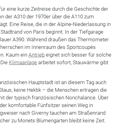
für eine kurze Zeitreise durch die Geschichte der
von der A310 der 1970er über die A110 zum
gt. Eine Reise, die in der Alpine-Niederlassung in
Stadtrand von Paris beginnt. In der Tiefgarage
lblauer A390. Während draußen das Thermometer
t, herrschen im Innenraum des Sportcoupés
n. Kaum ein
Antrieb
eignet sich besser für solche
. Die
Klimaanlage
arbeitet sofort, Stauwärme gibt
ranzösischen Hauptstadt ist an diesem Tag auch
 Staus, keine Hektik – die Menschen ertragen die
mit der typisch französischen Nonchalance. Über
der komfortable Fünfsitzer seinen Weg in
gweiser nach Giverny tauchen am Straßenrand
echer zu Monets Blumengarten bleibt keine Zeit.