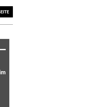
EITE
 im