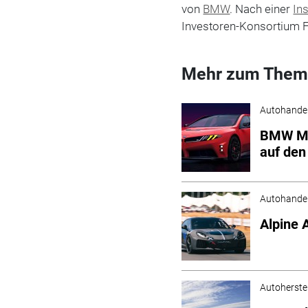
von
BMW
. Nach einer
In
Investoren-Konsortium F
Mehr zum Them
Autohande
BMW M C
auf den
Autohande
Alpine 
Autoherstel