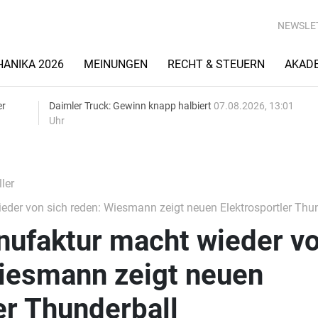
NEWSLE
ANIKA 2026
MEINUNGEN
RECHT & STEUERN
AKAD
er
Daimler Truck: Gewinn knapp halbiert
07.08.2026, 13:01
Uhr
ler
er von sich reden: Wiesmann zeigt neuen Elektrosportler Thun
ufaktur macht wieder v
Wiesmann zeigt neuen
er Thunderball