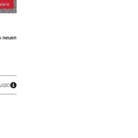
alerie
s neuen
ugen