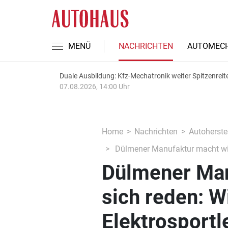
MENÜ
NACHRICHTEN
AUTOMECH
Duale Ausbildung: Kfz-Mechatronik weiter Spitzenreit
07.08.2026, 14:00 Uhr
Home
Nachrichten
Autoherstel
Dülmener Manufaktur macht wied
Dülmener Man
sich reden: 
Elektrosportl