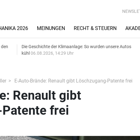
NEWSLE
ANIKA 2026
MEINUNGEN
RECHT & STEUERN
AKAD
 den
Die Geschichte der Klimaanlage: So wurden unsere Autos
kühl
06.08.2026, 14:29 Uhr
ler
E-Auto-Brände: Renault gibt Löschzugang-Patente frei
: Renault gibt
Patente frei