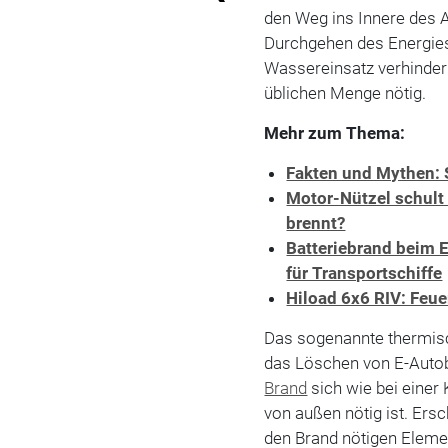
den Weg ins Innere des A
Durchgehen des Energie
Wassereinsatz verhindern
üblichen Menge nötig.
Mehr zum Thema:
Fakten und Mythen: 
Motor-Nützel schult
brennt?
Batteriebrand beim 
für Transportschiffe
Hiload 6x6 RIV: Feu
Das sogenannte thermis
das Löschen von E-Auto
Brand
sich wie bei einer
von außen nötig ist. Er
den Brand nötigen Eleme