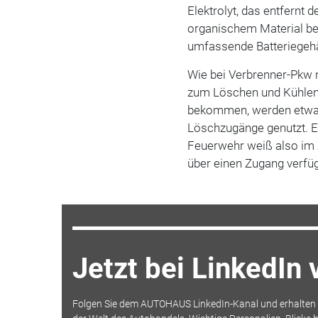
Elektrolyt, das entfernt 
organischem Material be
umfassende Batteriegehä
Wie bei Verbrenner-Pkw 
zum Löschen und Kühlen.
bekommen, werden etwa s
Löschzugänge genutzt. Ein
Feuerwehr weiß also im 
über einen Zugang verfügt
Jetzt bei LinkedIn
Folgen Sie dem AUTOHAUS LinkedIn-Kanal und erhalten S