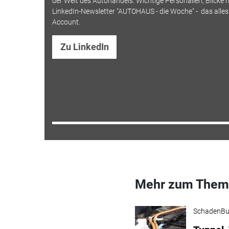
der Welt des Autohandels. Wichtige Personalien, Blicke h
LinkedIn-Newsletter "AUTOHAUS - die Woche" - das alle
Account.
Zu LinkedIn
Mehr zum Them
SchadenBu