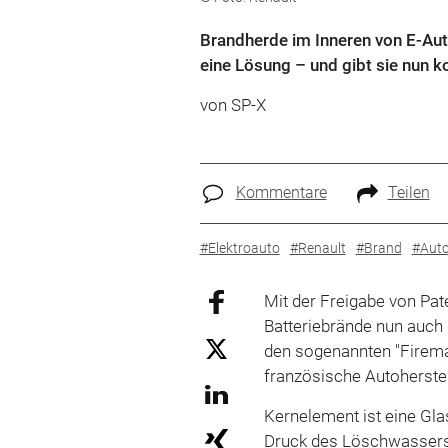
Brandherde im Inneren von E-Auto
eine Lösung – und gibt sie nun k
von
SP-X
Kommentare
Teilen
#Elektroauto
#Renault
#Brand
#Auto
Mit der Freigabe von Pa
Batteriebrände nun auc
den sogenannten "Firema
französische Autoherste
Kernelement ist eine Gl
Druck des Löschwassers