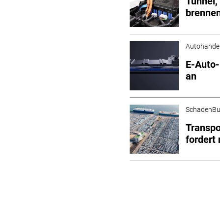
Tunnel,
brenne
Autohande
E-Auto-
an
SchadenBu
Transpo
fordert