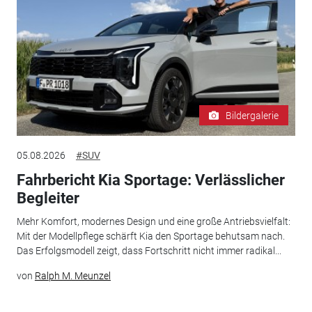
Bildergalerie
05.08.2026
#SUV
Fahrbericht Kia Sportage: Verlässlicher
Begleiter
Mehr Komfort, modernes Design und eine große Antriebsvielfalt:
Mit der Modellpflege schärft Kia den Sportage behutsam nach.
Das Erfolgsmodell zeigt, dass Fortschritt nicht immer radikal...
von
Ralph M. Meunzel