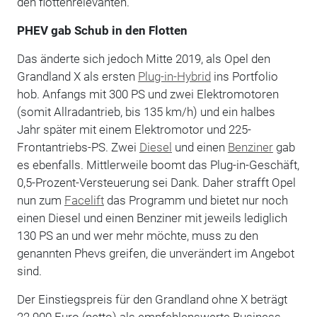
den flottenrelevanten.
PHEV gab Schub in den Flotten
Das änderte sich jedoch Mitte 2019, als Opel den
Grandland X als ersten
Plug-in-Hybrid
ins Portfolio
hob. Anfangs mit 300 PS und zwei Elektromotoren
(somit Allradantrieb, bis 135 km/h) und ein halbes
Jahr später mit einem Elektromotor und 225-
Frontantriebs-PS. Zwei
Diesel
und einen
Benziner
gab
es ebenfalls. Mittlerweile boomt das Plug-in-Geschäft,
0,5-Prozent-Versteuerung sei Dank. Daher strafft Opel
nun zum
Facelift
das Programm und bietet nur noch
einen Diesel und einen Benziner mit jeweils lediglich
130 PS an und wer mehr möchte, muss zu den
genannten Phevs greifen, die unverändert im Angebot
sind.
Der Einstiegspreis für den Grandland ohne X beträgt
22.900 Euro (netto) als empfehlenswerte Business