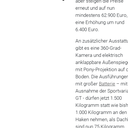
aber steigen die Preise
erneut und auf nun
mindestens 62.900 Euro,
eine Erhöhung um rund
6.400 Euro.
An zusätzlicher Ausstatt
gibt es eine 360-Grad-
Kamera und elektrisch
anklappbare Außenspieg
mit Pony-Projektion auf 
Boden. Die Ausführunge
mit großer
Batterie
– mit
Ausnahme der Sportvari
GT - dürfen jetzt 1.500
Kilogramm statt wie bis
1.000 Kilogramm an den
Haken nehmen, als Dach
sind nun 75 Kilogramm