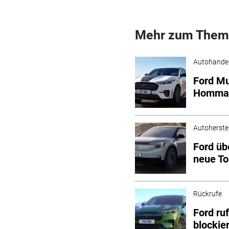
Mehr zum Them
Autohande
Ford Mu
Hommag
Autoherstel
Ford üb
neue To
Rückrufe
Ford ru
blockie