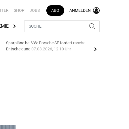
TTER
SHOP
JOBS
ABO
ANMELDEN
EMIE
AUTOMARKEN
MEDIATHEK
BRANCHENVERZEI
Sparpläne bei VW: Porsche SE fordert rasche
75 J
Entscheidung
07.08.2026, 12:10 Uhr
Auf