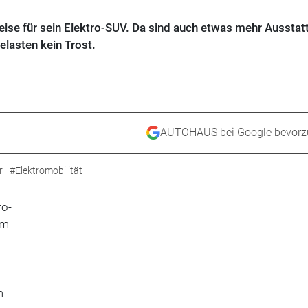
eise für sein Elektro-SUV. Da sind auch etwas mehr Ausstat
lasten kein Trost.
AUTOHAUS bei Google bevorz
r
#Elektromobilität
ro-
um
m