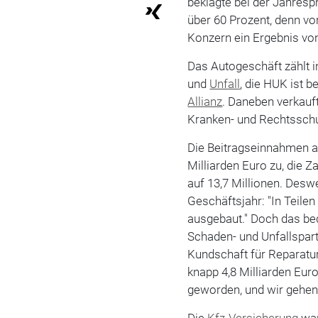
beklagte bei der Jahres
über 60 Prozent, denn vo
Konzern ein Ergebnis von
Das Autogeschäft zählt 
und
Unfall
, die HUK ist b
Allianz
. Daneben verkauf
Kranken- und Rechtssch
Die Beitragseinnahmen al
Milliarden Euro zu, die 
auf 13,7 Millionen. Desw
Geschäftsjahr: "In Teile
ausgebaut." Doch das be
Schaden- und Unfallspar
Kundschaft für Reparatur
knapp 4,8 Milliarden Euro
geworden, und wir gehen
Die
Kfz-Versicherung
war