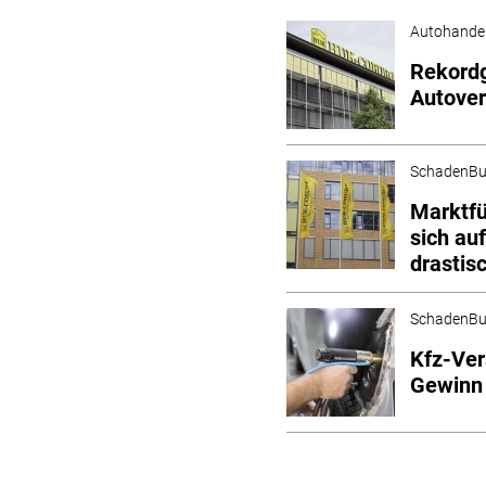
Autohande
Rekord
Autover
SchadenBu
Marktf
sich au
drastis
SchadenBu
Kfz-Ver
Gewinn