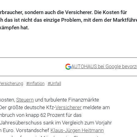
 Verbraucher, sondern auch die Versicherer. Die Kosten für
h das ist nicht das einzige Problem, mit dem der Marktführe
 kämpfen hat.
AUTOHAUS bei Google bevorz
Versicherung
#Inflation
#Unfall
kosten,
Steuern
und turbulente Finanzmärkte
 Der größte deutsche Kfz-
Versicherer
meldete am
nbruch von knapp 62 Prozent für das
 Jahresüberschuss sank im Vergleich zum Vorjahr
en Euro. Vorstandschef
Klaus-Jürgen Heitmann