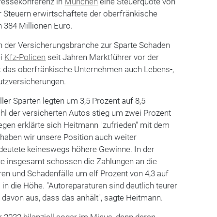
pressekonferenz in
München
eine Steuerquote von
r Steuern erwirtschaftete der oberfränkische
 384 Millionen Euro.
in der Versicherungsbranche zur Sparte Schaden
ei
Kfz-Policen
seit Jahren Marktführer vor der
t das oberfränkische Unternehmen auch Lebens-,
utzversicherungen.
ler Sparten legten um 3,5 Prozent auf 8,5
Zahl der versicherten Autos stieg um zwei Prozent
egen erklärte sich Heitmann "zufrieden" mit dem
n haben wir unsere Position auch weiter
deutete keineswegs höhere Gewinne. In der
te insgesamt schossen die Zahlungen an die
en und Schadenfälle um elf Prozent von 4,3 auf
 in die Höhe. "Autoreparaturen sind deutlich teurer
 davon aus, dass das anhält", sagte Heitmann.
 2022 bilanziell sogar im Minus, denn deren