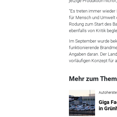
jetzige Produktion nicht
"Es treten immer wieder 
für Mensch und Umwelt d
Rodung zum Start des Ba
ebenfalls von Kritik begl
Im September wurde beka
funktionierende Brandmel
Angaben daran. Der Land
vorläufigen Konzept für 
Mehr zum Them
Autoherstel
Giga Fac
in Grün