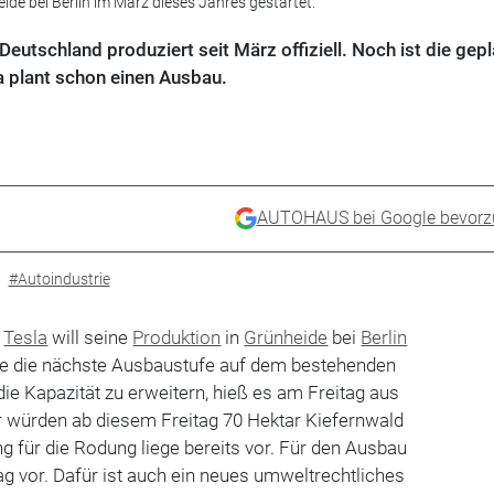
ide bei Berlin im März dieses Jahres gestartet.
 Deutschland produziert seit März offiziell. Noch ist die gep
la plant schon einen Ausbau.
AUTOHAUS bei Google bevorz
#Autoindustrie
r
Tesla
will seine
Produktion
in
Grünheide
bei
Berlin
de die nächste Ausbaustufe auf dem bestehenden
die Kapazität zu erweitern, hieß es am Freitag aus
würden ab diesem Freitag 70 Hektar Kiefernwald
 für die Rodung liege bereits vor. Für den Ausbau
rag vor. Dafür ist auch ein neues umweltrechtliches