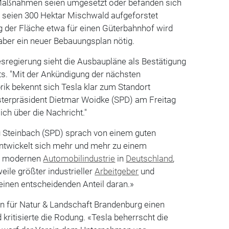
 Maßnahmen seien umgesetzt oder befänden sich
r seien 300 Hektar Mischwald aufgeforstet
g der Fläche etwa für einen Güterbahnhof wird
t aber ein neuer Bebauungsplan nötig.
sregierung sieht die Ausbaupläne als Bestätigung
ts. "Mit der Ankündigung der nächsten
ik bekennt sich Tesla klar zum Standort
isterpräsident Dietmar Woidke (SPD) am Freitag
ich über die Nachricht."
g Steinbach (SPD) sprach von einem guten
ntwickelt sich mehr und mehr zu einem
er modernen
Automobilindustrie
in
Deutschland
,
weile größter industrieller
Arbeitgeber
und
einen entscheidenden Anteil daran.»
in für Natur & Landschaft Brandenburg einen
kritisierte die Rodung. «Tesla beherrscht die