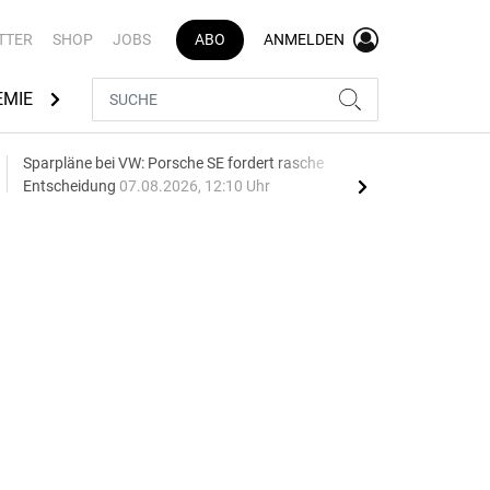
TTER
SHOP
JOBS
ABO
ANMELDEN
EMIE
AUTOMARKEN
MEDIATHEK
BRANCHENVERZEI
Sparpläne bei VW: Porsche SE fordert rasche
75 J
Entscheidung
07.08.2026, 12:10 Uhr
Auf