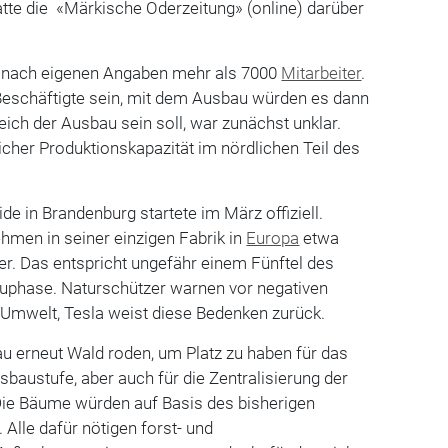
atte die «Märkische Oderzeitung» (online) darüber
it nach eigenen Angaben mehr als 7000
Mitarbeiter
.
 Beschäftigte sein, mit dem Ausbau würden es dann
ch der Ausbau sein soll, war zunächst unklar.
icher Produktionskapazität im nördlichen Teil des
de in Brandenburg startete im März offiziell.
ehmen in seiner einzigen Fabrik in
Europa
etwa
r. Das entspricht ungefähr einem Fünftel des
auphase. Naturschützer warnen vor negativen
e Umwelt, Tesla weist diese Bedenken zurück.
au erneut Wald roden, um Platz zu haben für das
sbaustufe, aber auch für die Zentralisierung der
 Die Bäume würden auf Basis des bisherigen
Alle dafür nötigen forst- und