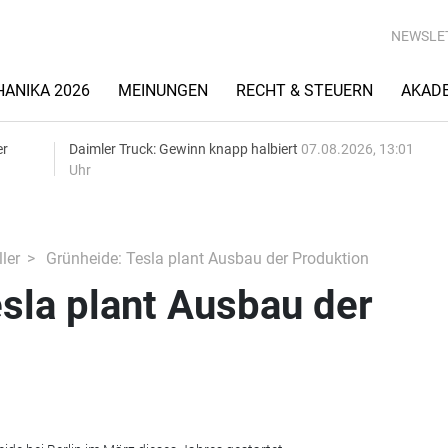
NEWSLE
ANIKA 2026
MEINUNGEN
RECHT & STEUERN
AKAD
er
Daimler Truck: Gewinn knapp halbiert
07.08.2026, 13:01
Uhr
ler
Grünheide: Tesla plant Ausbau der Produktion
sla plant Ausbau der