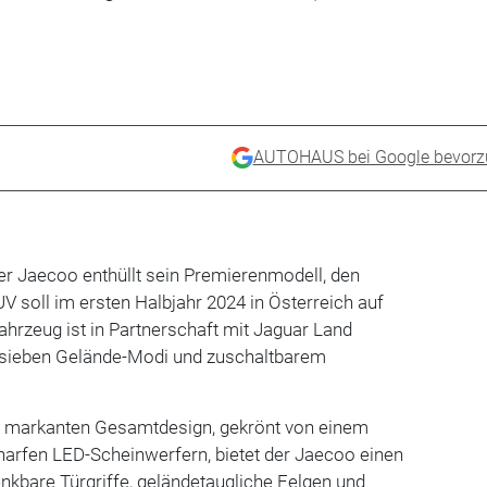
AUTOHAUS bei Google bevorz
er Jaecoo enthüllt sein Premierenmodell, den
V soll im ersten Halbjahr 2024 in Österreich auf
hrzeug ist in Partnerschaft mit Jaguar Land
t sieben Gelände-Modi und zuschaltbarem
d markanten Gesamtdesign, gekrönt von einem
charfen LED-Scheinwerfern, bietet der Jaecoo einen
enkbare Türgriffe, geländetaugliche Felgen und