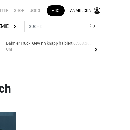
TTER
SHOP
JOBS
ABO
ANMELDEN
EMIE
AUTOMARKEN
MEDIATHEK
BRANCHENVERZEI
Daimler Truck: Gewinn knapp halbiert
07.08.2026, 13:01
Spar
Uhr
Ent
ch