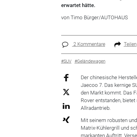
erwartet hätte.
von Timo Bürger/AUTOHAUS
2 Kommentare
Teilen
#SUV
#Geländewagen
Der chinesische Herstell
Jaecoo 7. Das kernige SU
den Markt kommt. Das Fa
Rover entstanden, biete
Allradantrieb.
Mit seinem robusten un
Matrix-Kühlergrill und s
markanten Auftritt. Vers