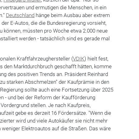
rvertrauen und ermutigen die Menschen, in ein
n."
Deutschland
hänge beim Ausbau aber extrem
 der E-Autos, die die Bundesregierung vorsieht,
 zu können, müssten pro Woche etwa 2.000 neue
stalliert werden - tatsächlich sind es gerade mal
ionalen Kraftfahrzeughersteller (
VDIK
) hielt fest,
os den Marktdurchbruch geschafft hätten, komme
ung des positiven Trends an. Präsident Reinhard
 "zu starken Abschmelzen" der Kaufprämie in den
egierung sollte auch eine Fortsetzung über 2025
en - und bei der Reform der Kaufförderung
 Vordergrund stellen. Je nach Kaufpreis,
aufzeit gebe es derzeit 16 Fördersätze. "Wenn die
erter wird und viele Autokäufer sie nicht mehr
weniger Elektroautos auf die Straßen. Das wäre