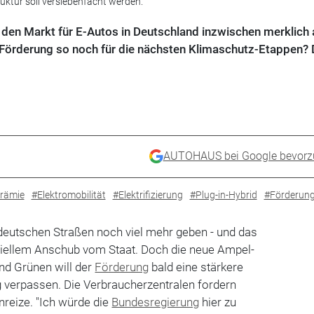
ktur soll versiebenfacht werden.
en Markt für E-Autos in Deutschland inzwischen merklich 
 Förderung so noch für die nächsten Klimaschutz-Etappen? 
AUTOHAUS bei Google bevorz
rämie
#Elektromobilität
#Elektrifizierung
#Plug-in-Hybrid
#Förderun
 deutschen Straßen noch viel mehr geben - und das
nziellem Anschub vom Staat. Doch die neue Ampel-
nd Grünen will der
Förderung
bald eine stärkere
 verpassen. Die Verbraucherzentralen fordern
nreize. "Ich würde die
Bundesregierung
hier zu