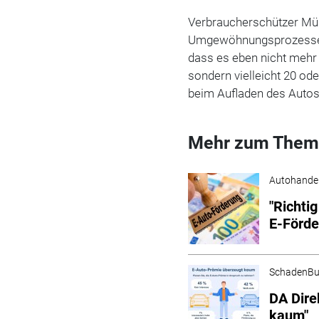
Verbraucherschützer Müll
Umgewöhnungsprozesse: "
dass es eben nicht mehr
sondern vielleicht 20 o
beim Aufladen des Autos
Mehr zum Them
Autohande
"Richti
E-Förd
SchadenBu
DA Dire
kaum"