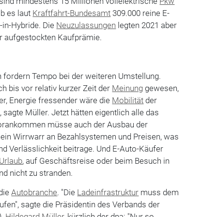
 sind mindestens 15 Millionen vollelektrische
Pkw
b es laut
Kraftfahrt-Bundesamt
309.000 reine E-
-in-Hybride. Die
Neuzulassungen
legten 2021 aber
er aufgestockten Kaufprämie.
n fordern Tempo bei der weiteren Umstellung.
h bis vor relativ kurzer Zeit der
Meinung
gewesen,
er, Energie fressender wäre die
Mobilität
der
 sagte Müller. Jetzt hätten eigentlich alle das
Vorankommen müsse auch der Ausbau der
s ein Wirrwarr an Bezahlsystemen und Preisen, was
nd Verlässlichkeit beitrage. Und E-Auto-Käufer
Urlaub
, auf Geschäftsreise oder beim Besuch in
d nicht zu stranden.
die
Autobranche
. "Die
Ladeinfrastruktur
muss dem
fen", sagte die Präsidentin des Verbands der
),
Hildegard Müller
, kürzlich der dpa: "Nur so