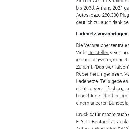
Ziel der Ampel-Koalition
bis 2030. Anfang 2021 ga
Autos, dazu 280.000 Plug
deutlich zu, auch dank d
Ladenetz voranbringen
Die Verbraucherzentrale
Viele
Hersteller
seien noc
immer schwerer, schnell
Zukunft. "Das war falsch",
Ruder herumgerissen. 
Ladenetze. Teils gebe e
nicht zu Vereinfachung u
bräuchten
Sicherheit
, im
einem anderen Bundeslan
Druck dafür macht auch 
E-Auto-Bestand vorauslau
Automobilindustrie
(
VDA