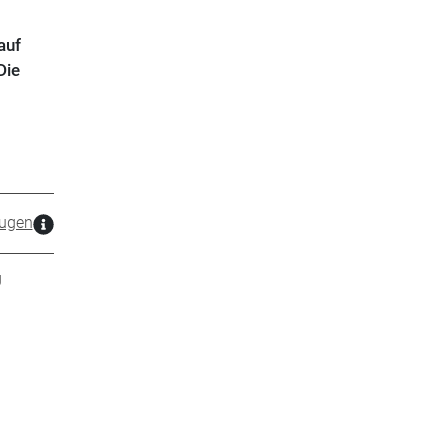
auf
Die
ugen
g