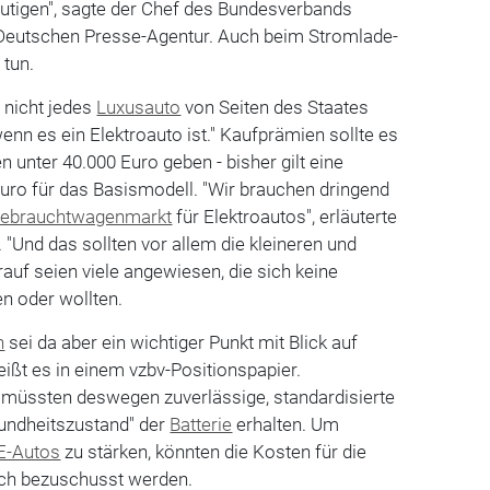
mutigen", sagte der Chef des Bundesverbands
r Deutschen Presse-Agentur. Auch beim Stromlade-
 tun.
 nicht jedes
Luxusauto
von Seiten des Staates
enn es ein Elektroauto ist." Kaufprämien sollte es
n unter 40.000 Euro geben - bisher gilt eine
uro für das Basismodell. "Wir brauchen dringend
ebrauchtwagenmarkt
für Elektroautos", erläuterte
 "Und das sollten vor allem die kleineren und
rauf seien viele angewiesen, die sich keine
n oder wollten.
n
sei da aber ein wichtiger Punkt mit Blick auf
ißt es in einem vzbv-Positionspapier.
müssten deswegen zuverlässige, standardisierte
undheitszustand" der
Batterie
erhalten. Um
E-Autos
zu stärken, könnten die Kosten für die
uch bezuschusst werden.