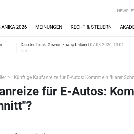
NEWSLE
ANIKA 2026
MEINUNGEN
RECHT & STEUERN
AKAD
er
Daimler Truck: Gewinn knapp halbiert
07.08.2026, 13:01
Uhr
ler
Künftige Kaufanreize für E-Autos: Kommt ein "klarer Schni
fanreize für E-Autos: Ko
hnitt"?